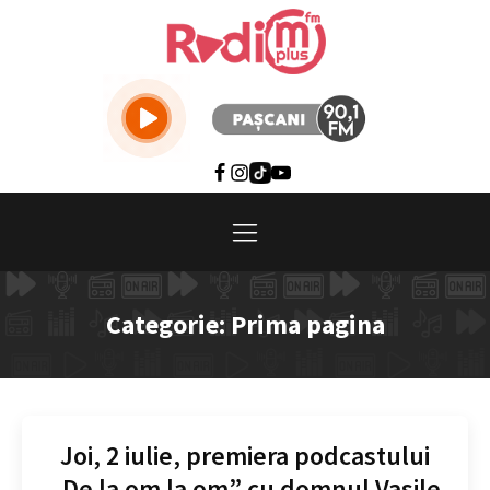
Categorie:
Prima pagina
Joi, 2 iulie, premiera podcastului
„De la om la om” cu domnul Vasile