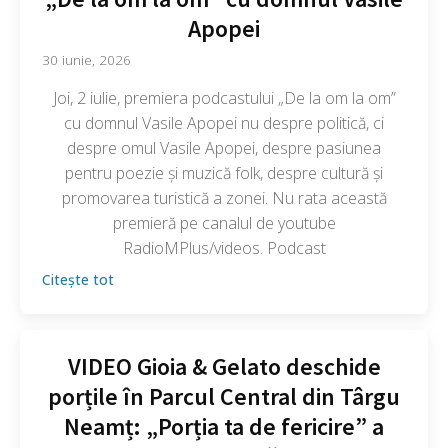
Apopei
30 iunie, 2026
Joi, 2 iulie, premiera podcastului „De la om la om”
cu domnul Vasile Apopei nu despre politică, ci
despre omul Vasile Apopei, despre pasiunea
pentru poezie și muzică folk, despre cultură și
promovarea turistică a zonei. Nu rata această
premieră pe canalul de youtube
RadioMPlus/videos. Podcast
Citește tot
VIDEO Gioia & Gelato deschide
porțile în Parcul Central din Târgu
Neamț: „Porția ta de fericire” a