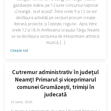
găzduiește mâine, pe 12 iunie concursul național
„Creangă... la el acasă”. Între orele 9 și 12 se vor
desfășura activități pe secțiuni precum creație
literară, proiecte, și Ciștește, rogu-te... Apoi, între
orele 12 și 18, în Amfiteatrul orașului Târgu Neamț
se va desfășura secțiunea de interpretare artistică:
muzică, […]
Citește tot
Cutremur administrativ în județul
Neamț! Primarul și viceprimarul
comunei Grumăzești, trimiși în
judecată
10 iunie, 2026