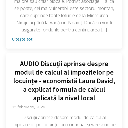
majore sau chiar blocaje. Potrivit asociației Hai că
se poate, cel mai vulnerabil este sectorul montan,
care cuprinde toate loturile de la Miercurea
Nirajului până la Vânători-Neamț. Dacă nu vor fi
asigurate fondurile pentru continuarea […]
Citește tot
AUDIO Discuții aprinse despre
modul de calcul al impozitelor pe
locuințe - economistă Laura David,
a explicat formula de calcul
aplicată la nivel local
15 februarie, 2026
Discuții aprinse despre modul de calcul al
impozitelor pe locuințe, au continuat și weekend pe