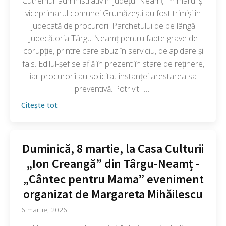
Cutremur administrativ în județul Neamț! Primarul și
viceprimarul comunei Grumăzești au fost trimiși în
judecată de procurorii Parchetului de pe lângă
Judecătoria Târgu Neamț pentru fapte grave de
corupție, printre care abuz în serviciu, delapidare și
fals. Edilul-șef se află în prezent în stare de reținere,
iar procurorii au solicitat instanței arestarea sa
preventivă. Potrivit […]
Citește tot
Duminică, 8 martie, la Casa Culturii
„Ion Creangă” din Târgu-Neamț -
„Cântec pentru Mama” eveniment
organizat de Margareta Mihăilescu
6 martie, 2026