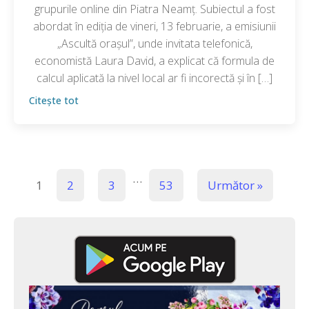
grupurile online din Piatra Neamț. Subiectul a fost
abordat în ediția de vineri, 13 februarie, a emisiunii
„Ascultă orașul”, unde invitata telefonică,
economistă Laura David, a explicat că formula de
calcul aplicată la nivel local ar fi incorectă și în […]
Citește tot
…
1
2
3
53
Următor »