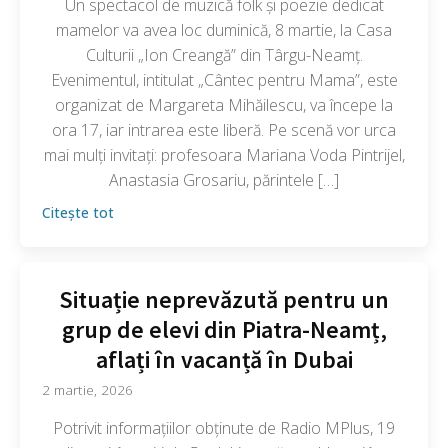
Un spectacol de muzică folk și poezie dedicat
mamelor va avea loc duminică, 8 martie, la Casa
Culturii „Ion Creangă” din Târgu-Neamț.
Evenimentul, intitulat „Cântec pentru Mama”, este
organizat de Margareta Mihăilescu, va începe la
ora 17, iar intrarea este liberă. Pe scenă vor urca
mai mulți invitați: profesoara Mariana Voda Pintrijel,
Anastasia Grosariu, părintele […]
Citește tot
Situație neprevăzută pentru un
grup de elevi din Piatra-Neamț,
aflați în vacanță în Dubai
2 martie, 2026
Potrivit informațiilor obținute de Radio MPlus, 19