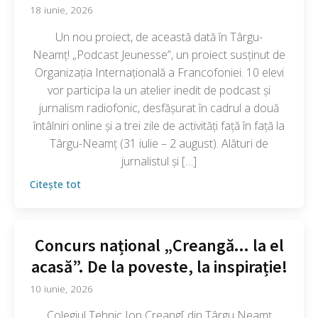
18 iunie, 2026
Un nou proiect, de această dată în Târgu-
Neamț! „Podcast Jeunesse”, un proiect susținut de
Organizația Internațională a Francofoniei. 10 elevi
vor participa la un atelier inedit de podcast și
jurnalism radiofonic, desfășurat în cadrul a două
întâlniri online și a trei zile de activități față în față la
Târgu-Neamț (31 iulie – 2 august). Alături de
jurnalistul și […]
Citește tot
Concurs național „Creangă... la el
acasă”. De la poveste, la inspirație!
10 iunie, 2026
Colegiul Tehnic Ion Creang[ din Târgu Neamț