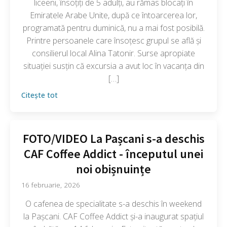
liceeni, însoțiți de 5 adulți, au rămas blocați în
Emiratele Arabe Unite, după ce întoarcerea lor,
programată pentru duminică, nu a mai fost posibilă.
Printre persoanele care însoțesc grupul se află și
consilierul local Alina Tatonir. Surse apropiate
situației susțin că excursia a avut loc în vacanța din
[…]
Citește tot
FOTO/VIDEO La Pașcani s-a deschis
CAF Coffee Addict - începutul unei
noi obișnuințe
16 februarie, 2026
O cafenea de specialitate s-a deschis în weekend
la Pașcani. CAF Coffee Addict și-a inaugurat spațiul