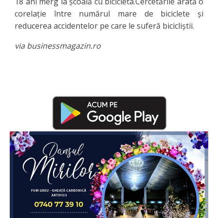
18 ani merg la şcoală cu bicicleta.Cercetările arată o
corelaţie între numărul mare de biciclete şi
reducerea accidentelor pe care le suferă bicicliştii.
via businessmagazin.ro