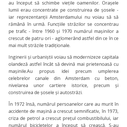
au început să schimbe vieţile oamenilor. Oraşele
lumii erau concentrate pe construirea de şosele -
iar reprezentanţii Amsterdamului nu voiau să să
rămână în urmă. Funcţiile străzilor se concentrau
pe trafic - între 1960 şi 1970 numărul maşinilor a
crescut de patru ori - aglomerând astfel din ce în ce
mai mult străzile tradiţionale.
Inginerii şi urbaniştii voiau să modernizeze capitala
olandeză astfel încât să devină mai prietenoasă cu
maşinile.Au propus idei precum umplerea
celebrelor canale din Amsterdam cu beton,
nivelarea unor cartiere istorice, precum şi
construirea de şosele şi autostrăzi.
În 1972 însă, numărul persoanelor care au murit în
accidente de maşină a crescut semnificativ, în 1973,
criza de petrol a crescut preţul combustibilului, iar
numărul bicicletelor a început să crească. S-au