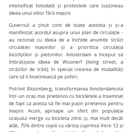
intensificat totodată şi protestele care susţineau
ideea unui viitor fără maşini.
Guvernul a ţinut cont de toate acestea şi şi-a
manifestat acordul asupra unui plan de circulaţie -
au rezonat cu ideea de a închide anumite străzi
circulaţiei maşinilor şi a prioritiza circulaţia
bicicliştilor şi pietonilor. Amsterdam a început să
îmbrăţişeze ideea de Woonerf (living street, a
străzilor de trăit); în special crearea de modalităţi
care să îi încetinească pe şoferi.
Potrivit Bloomberg, transformarea Amsterdamului
într-un oraş mai prietenos cu bicicletele a însemnat
de fapt ca acesta să fie mai puţin prietenos pentru
maşini. Acum, aproape un sfert din populaţia
oraşului merge cu bicicleta zilnic şi, mai mult decât
atât, 75% dintre copiii cu vârsta cuprinsă între 12 şi