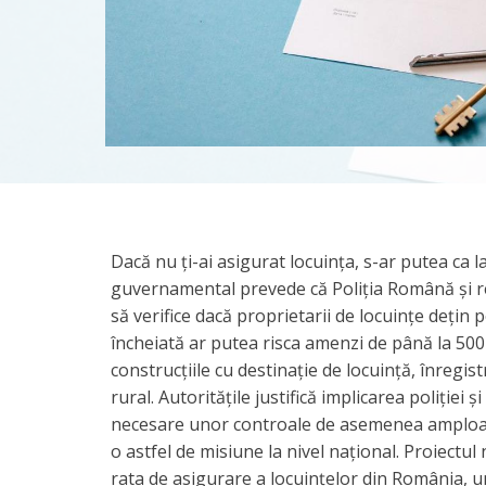
Dacă nu ți-ai asigurat locuința, s-ar putea ca la
guvernamental prevede că Poliția Română și re
să verifice dacă proprietarii de locuințe dețin p
încheiată ar putea risca amenzi de până la 500 
construcțiile cu destinație de locuință, înregist
rural. Autoritățile justifică implicarea poliției 
necesare unor controale de asemenea amploare.
o astfel de misiune la nivel național. Proiectul 
rata de asigurare a locuințelor din România, u