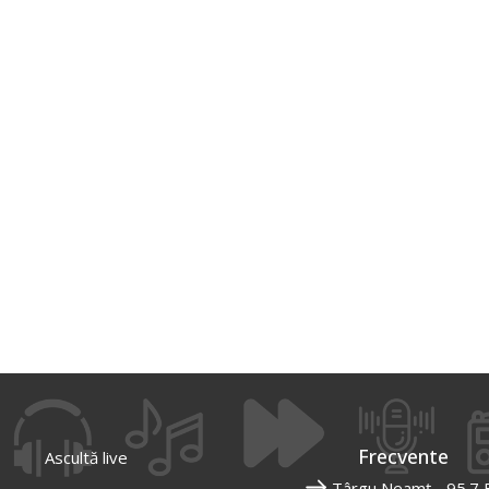
Frecvente
Ascultă live
Târgu Neamț - 95.7