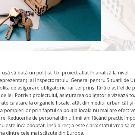
 ușă să bată un polițist. Un proiect aflat în analiză la nivel
prezentanți ai Inspectoratului General pentru Situații de 
olița de asigurare obligatorie iar cei prinși fără o astfel de p
de lei. Potrivit proiectului, asigurarea obligatorie vizează to
rate ca atare la organele fiscale, atât din mediul urban cât și 
și a pompierilor prin faptul că poliția locală nu mai are efectiv
 Reducerile de personal din ultimii ani făcând practic impo
nu este încă adoptat, însă direcția este clară: statul vrea să c
na dintre cele mai scăzute din Europa.