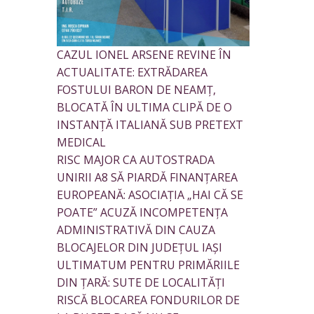
CAZUL IONEL ARSENE REVINE ÎN
ACTUALITATE: EXTRĂDAREA
FOSTULUI BARON DE NEAMȚ,
BLOCATĂ ÎN ULTIMA CLIPĂ DE O
INSTANȚĂ ITALIANĂ SUB PRETEXT
MEDICAL
RISC MAJOR CA AUTOSTRADA
UNIRII A8 SĂ PIARDĂ FINANȚAREA
EUROPEANĂ: ASOCIAȚIA „HAI CĂ SE
POATE” ACUZĂ INCOMPETENȚA
ADMINISTRATIVĂ DIN CAUZA
BLOCAJELOR DIN JUDEȚUL IAȘI
ULTIMATUM PENTRU PRIMĂRIILE
DIN ȚARĂ: SUTE DE LOCALITĂȚI
RISCĂ BLOCAREA FONDURILOR DE