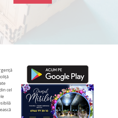
Urgență
oliță
ate
din cel
ele
sibilă
rească