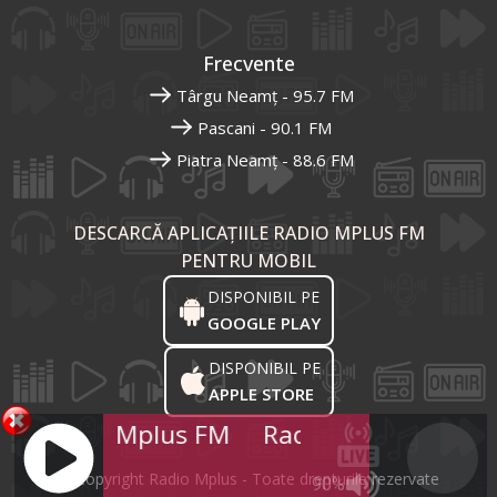
Frecvente
Târgu Neamț - 95.7 FM
Pascani - 90.1 FM
Piatra Neamț - 88.6 FM
DESCARCĂ APLICAȚIILE RADIO MPLUS FM
PENTRU MOBIL
DISPONIBIL PE
GOOGLE PLAY
DISPONIBIL PE
APPLE STORE
Radio Mplus FM
Radio Mplus FM
R
© Copyright Radio Mplus - Toate drepturile rezervate
90%