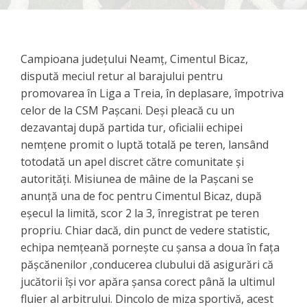
Campioana județului Neamț, Cimentul Bicaz,
dispută meciul retur al barajului pentru
promovarea în Liga a Treia, în deplasare, împotriva
celor de la CSM Pașcani. Deși pleacă cu un
dezavantaj după partida tur, oficialii echipei
nemțene promit o luptă totală pe teren, lansând
totodată un apel discret către comunitate și
autorități. Misiunea de mâine de la Pașcani se
anunță una de foc pentru Cimentul Bicaz, după
eșecul la limită, scor 2 la 3, înregistrat pe teren
propriu. Chiar dacă, din punct de vedere statistic,
echipa nemțeană pornește cu șansa a doua în fața
pășcănenilor ,conducerea clubului dă asigurări că
jucătorii își vor apăra șansa corect până la ultimul
fluier al arbitrului. ​Dincolo de miza sportivă, acest