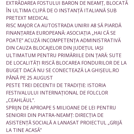
EXTRĂDAREA FOSTULUI BARON DE NEAMȚ, BLOCATĂ
ÎN ULTIMA CLIPĂ DE O INSTANȚĂ ITALIANĂ SUB
PRETEXT MEDICAL
RISC MAJOR CA AUTOSTRADA UNIRII A8 SĂ PIARDĂ
FINANȚAREA EUROPEANĂ: ASOCIAȚIA „HAI CĂ SE
POATE” ACUZĂ INCOMPETENȚA ADMINISTRATIVĂ
DIN CAUZA BLOCAJELOR DIN JUDEȚUL IAȘI
ULTIMATUM PENTRU PRIMĂRIILE DIN ȚARĂ: SUTE
DE LOCALITĂȚI RISCĂ BLOCAREA FONDURILOR DE LA
BUGET DACĂ NU SE CONECTEAZĂ LA GHIȘEUL.RO
PÂNĂ PE 25 AUGUST
PESTE TREI DECENTII DE TRADIȚIE: ISTORIA
FESTIVALULUI INTERNAȚIONAL DE FOLCLOR
„CEAHLĂUL”.
SPRIJN DE APROAPE 5 MILIOANE DE LEI PENTRU
SENIORII DIN PIATRA-NEAMȚ: DIRECȚIA DE
ASISTENȚĂ SOCIALĂ A LANASAT PROIECTUL „GRIJĂ
LA TINE ACASĂ”