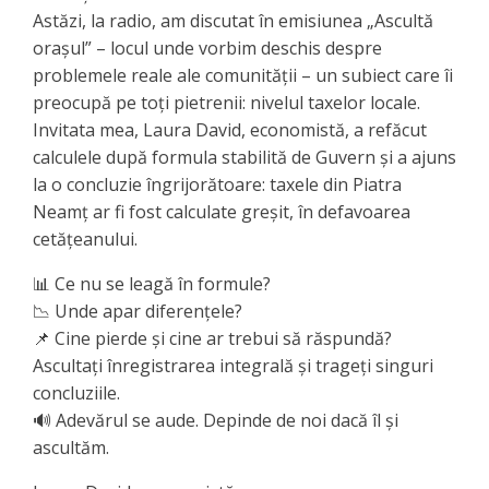
Astăzi, la radio, am discutat în emisiunea „Ascultă
orașul” – locul unde vorbim deschis despre
problemele reale ale comunității – un subiect care îi
preocupă pe toți pietrenii: nivelul taxelor locale.
Invitata mea, Laura David, economistă, a refăcut
calculele după formula stabilită de Guvern și a ajuns
la o concluzie îngrijorătoare: taxele din Piatra
Neamț ar fi fost calculate greșit, în defavoarea
cetățeanului.
📊 Ce nu se leagă în formule?
📉 Unde apar diferențele?
📌 Cine pierde și cine ar trebui să răspundă?
Ascultați înregistrarea integrală și trageți singuri
concluziile.
🔊 Adevărul se aude. Depinde de noi dacă îl și
ascultăm.