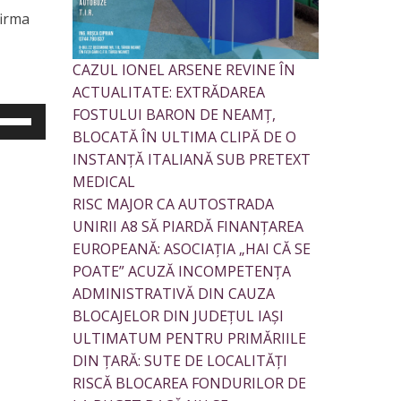
firma
ri
au
CAZUL IONEL ARSENE REVINE ÎN
cșora
ACTUALITATE: EXTRĂDAREA
lumul.
FOSTULUI BARON DE NEAMȚ,
losește
BLOCATĂ ÎN ULTIMA CLIPĂ DE O
stele
INSTANȚĂ ITALIANĂ SUB PRETEXT
ăgeată
MEDICAL
s/jos
RISC MAJOR CA AUTOSTRADA
ntru
UNIRII A8 SĂ PIARDĂ FINANȚAREA
EUROPEANĂ: ASOCIAȚIA „HAI CĂ SE
ri
POATE” ACUZĂ INCOMPETENȚA
au
ADMINISTRATIVĂ DIN CAUZA
cșora
BLOCAJELOR DIN JUDEȚUL IAȘI
lumul.
ULTIMATUM PENTRU PRIMĂRIILE
DIN ȚARĂ: SUTE DE LOCALITĂȚI
RISCĂ BLOCAREA FONDURILOR DE