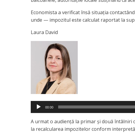
Economista a verificat însă situația contactând
unde — impozitul este calculat raportat la supr
Laura David
Player
00:00
audio
A urmat o audiență la primar și două întâlniri 
la recalcularea impozitelor conform interpret