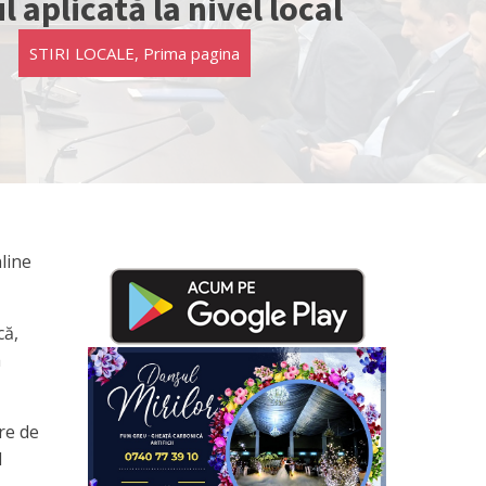
l aplicată la nivel local
STIRI LOCALE
,
Prima pagina
line
că,
a
are de
d