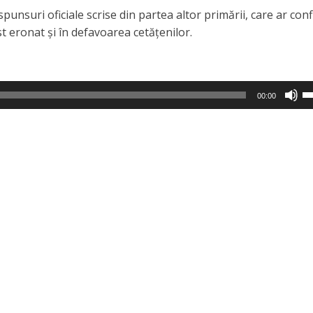
spunsuri oficiale scrise din partea altor primării, care ar con
a
st eronat și în defavoarea cetățenilor.
mă
s
mi
vo
Fo
00:00
ta
s
su
pe
a
mă
s
mi
vo