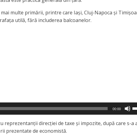
 mai multe primării, printre care Iași, Cluj-Napoca și Timișoa
afața utilă, fără includerea balcoanelor.
Fo
00:00
ta
s
cu reprezentanții direcției de taxe și impozite, după care s-a 
su
ării prezentate de economistă.
pe