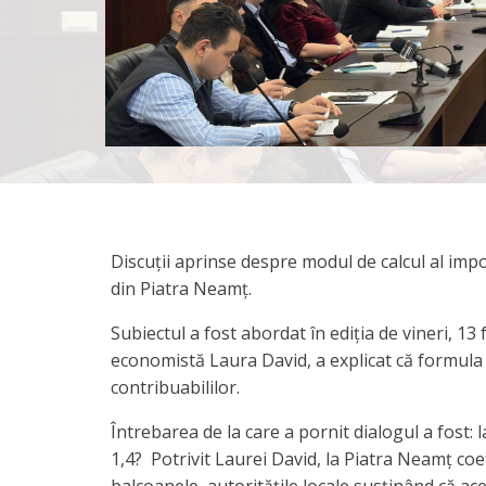
Discuții aprinse despre modul de calcul al imp
din Piatra Neamț.
Subiectul a fost abordat în ediția de vineri, 13 
economistă Laura David, a explicat că formula de
contribuabililor.
Întrebarea de la care a pornit dialogul a fost: 
1,4? Potrivit Laurei David, la Piatra Neamț coef
balcoanele, autoritățile locale susținând că ac