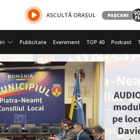
ASCULTĂ ORAȘUL
iri
Publicitate
Eveniment
TOP 40
Podcast
AUDIO
modul 
pe loc
David