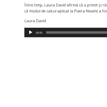
Între timp, Laura David afirmă că a primit și ră
că modul de calcul aplicat la Piatra Neamț a fo
Laura David
Player
00:00
audio