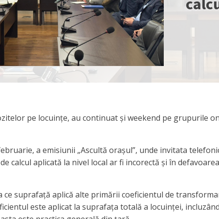
calcu
ozitelor pe locuințe, au continuat și weekend pe grupurile on
februarie, a emisiunii „Ascultă orașul”, unde invitata telefoni
 calcul aplicată la nivel local ar fi incorectă și în defavoare
la ce suprafață aplică alte primării coeficientul de transform
icientul este aplicat la suprafața totală a locuinței, incluzân
easta este practica generală din țară.