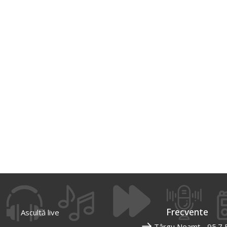
Frecvente
Ascultă live
Târgu Neamț - 95.7