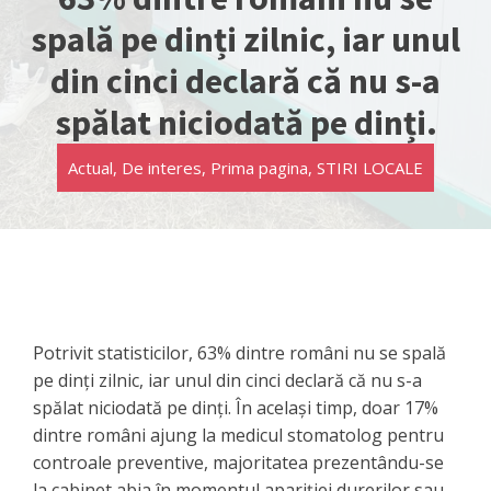
spală pe dinți zilnic, iar unul
din cinci declară că nu s-a
spălat niciodată pe dinți.
Actual
,
De interes
,
Prima pagina
,
STIRI LOCALE
Potrivit statisticilor, 63% dintre români nu se spală
pe dinți zilnic, iar unul din cinci declară că nu s-a
spălat niciodată pe dinți. În același timp, doar 17%
dintre români ajung la medicul stomatolog pentru
controale preventive, majoritatea prezentându-se
la cabinet abia în momentul apariției durerilor sau