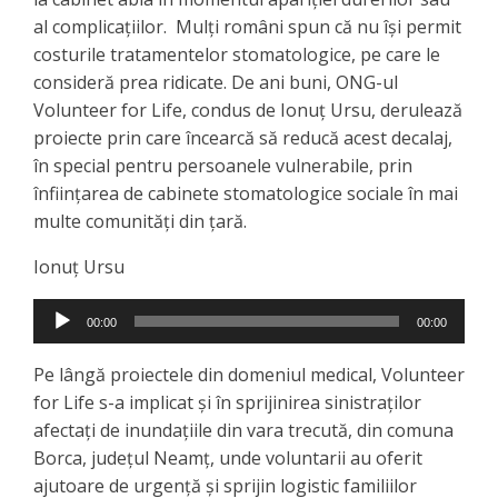
al complicațiilor. Mulți români spun că nu își permit
costurile tratamentelor stomatologice, pe care le
consideră prea ridicate. De ani buni, ONG-ul
Volunteer for Life, condus de Ionuț Ursu, derulează
proiecte prin care încearcă să reducă acest decalaj,
în special pentru persoanele vulnerabile, prin
înființarea de cabinete stomatologice sociale în mai
multe comunități din țară.
Ionuț Ursu
Player
00:00
00:00
audio
Pe lângă proiectele din domeniul medical, Volunteer
for Life s-a implicat și în sprijinirea sinistraților
afectați de inundațiile din vara trecută, din comuna
Borca, județul Neamț, unde voluntarii au oferit
ajutoare de urgență și sprijin logistic familiilor