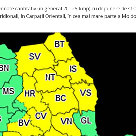
mnate cantitativ (în general 20…25 l/mp) cu depunere de str
idionali, în Carpații Orientali, în cea mai mare parte a Moldo