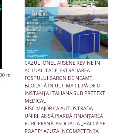
CAZUL IONEL ARSENE REVINE ÎN
ACTUALITATE: EXTRĂDAREA
500 m,
FOSTULUI BARON DE NEAMȚ,
i
BLOCATĂ ÎN ULTIMA CLIPĂ DE O
INSTANȚĂ ITALIANĂ SUB PRETEXT
MEDICAL
RISC MAJOR CA AUTOSTRADA
UNIRII A8 SĂ PIARDĂ FINANȚAREA
EUROPEANĂ: ASOCIAȚIA „HAI CĂ SE
POATE” ACUZĂ INCOMPETENȚA