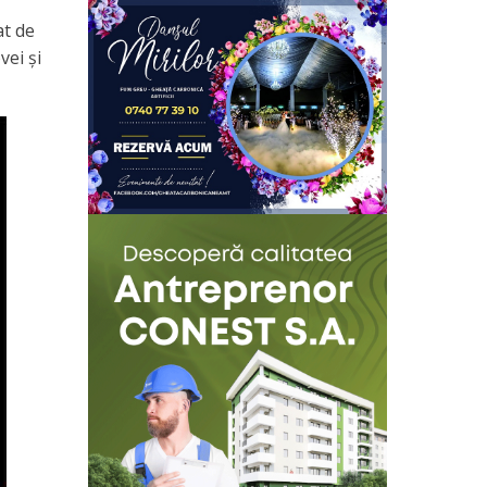
at de
vei și