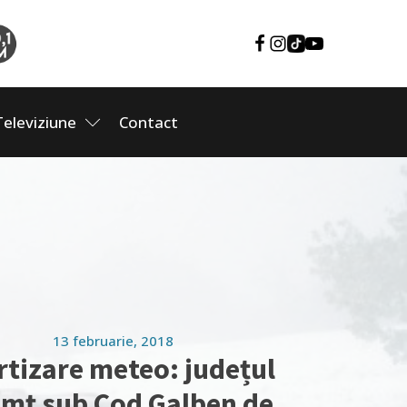
Televiziune
Contact
13 februarie, 2018
rtizare meteo: județul
mț sub Cod Galben de