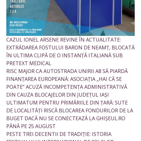
CAZUL IONEL ARSENE REVINE ÎN ACTUALITATE:
EXTRĂDAREA FOSTULUI BARON DE NEAMȚ, BLOCATĂ
ÎN ULTIMA CLIPĂ DE O INSTANȚĂ ITALIANĂ SUB
PRETEXT MEDICAL
RISC MAJOR CA AUTOSTRADA UNIRII A8 SĂ PIARDĂ
FINANȚAREA EUROPEANĂ: ASOCIAȚIA „HAI CĂ SE
POATE” ACUZĂ INCOMPETENȚA ADMINISTRATIVĂ
DIN CAUZA BLOCAJELOR DIN JUDEȚUL IAȘI
ULTIMATUM PENTRU PRIMĂRIILE DIN ȚARĂ: SUTE
DE LOCALITĂȚI RISCĂ BLOCAREA FONDURILOR DE LA
BUGET DACĂ NU SE CONECTEAZĂ LA GHIȘEUL.RO
PÂNĂ PE 25 AUGUST
PESTE TREI DECENTII DE TRADIȚIE: ISTORIA