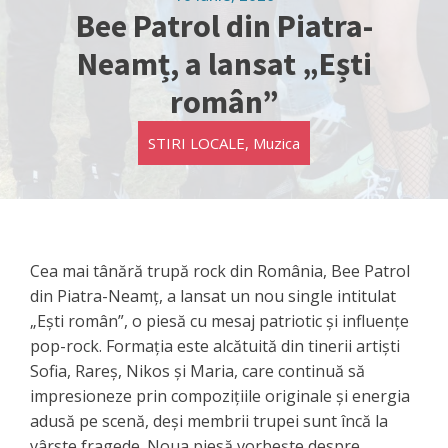
Bee Patrol din Piatra-
Neamț, a lansat „Ești
român”
STIRI LOCALE
,
Muzica
Cea mai tânără trupă rock din România, Bee Patrol
din Piatra-Neamț, a lansat un nou single intitulat
„Ești român”, o piesă cu mesaj patriotic și influențe
pop-rock. Formația este alcătuită din tinerii artiști
Sofia, Rareș, Nikos și Maria, care continuă să
impresioneze prin compozițiile originale și energia
adusă pe scenă, deși membrii trupei sunt încă la
vârste fragede. Noua piesă vorbește despre