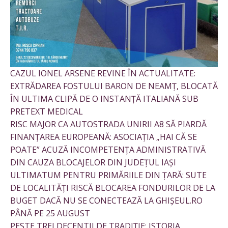
CAZUL IONEL ARSENE REVINE ÎN ACTUALITATE:
EXTRĂDAREA FOSTULUI BARON DE NEAMȚ, BLOCATĂ
ÎN ULTIMA CLIPĂ DE O INSTANȚĂ ITALIANĂ SUB
PRETEXT MEDICAL
RISC MAJOR CA AUTOSTRADA UNIRII A8 SĂ PIARDĂ
FINANȚAREA EUROPEANĂ: ASOCIAȚIA „HAI CĂ SE
POATE” ACUZĂ INCOMPETENȚA ADMINISTRATIVĂ
DIN CAUZA BLOCAJELOR DIN JUDEȚUL IAȘI
ULTIMATUM PENTRU PRIMĂRIILE DIN ȚARĂ: SUTE
DE LOCALITĂȚI RISCĂ BLOCAREA FONDURILOR DE LA
BUGET DACĂ NU SE CONECTEAZĂ LA GHIȘEUL.RO
PÂNĂ PE 25 AUGUST
PESTE TREI DECENTII DE TRADIȚIE: ISTORIA