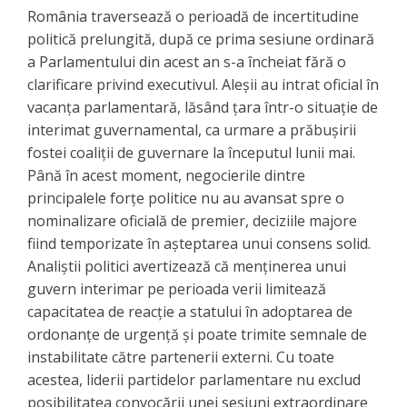
România traversează o perioadă de incertitudine
politică prelungită, după ce prima sesiune ordinară
a Parlamentului din acest an s-a încheiat fără o
clarificare privind executivul. Aleșii au intrat oficial în
vacanța parlamentară, lăsând țara într-o situație de
interimat guvernamental, ca urmare a prăbușirii
fostei coaliții de guvernare la începutul lunii mai. ​
Până în acest moment, negocierile dintre
principalele forțe politice nu au avansat spre o
nominalizare oficială de premier, deciziile majore
fiind temporizate în așteptarea unui consens solid. ​
Analiștii politici avertizează că menținerea unui
guvern interimar pe perioada verii limitează
capacitatea de reacție a statului în adoptarea de
ordonanțe de urgență și poate trimite semnale de
instabilitate către partenerii externi. Cu toate
acestea, liderii partidelor parlamentare nu exclud
posibilitatea convocării unei sesiuni extraordinare