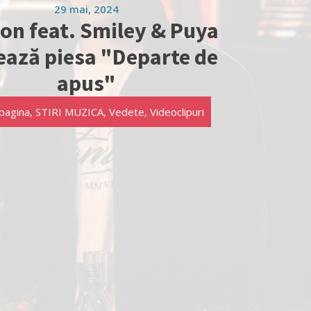
29 mai, 2024
on feat. Smiley & Puya
ează piesa "Departe de
apus"
pagina
,
STIRI MUZICA
,
Vedete
,
Videoclipuri