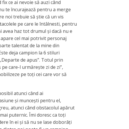
 fix ce ai nevoie să auzi când
u nu te încurajează pentru a merge
re noi trebuie să știe că un vis
acolele pe care le întâlnesti, pentru
i avea haz tot drumul și dacă nu e
ip apare cel mai potrivit personaj
arte talentat de la mine din
Este deja campion la 6 stiluri
te „Departe de apus”. Totul prin
s pe care-l urmărește zi de zi”,
ilizeze pe toți cei care vor să
osibil atunci când ai
pasiune și muncești pentru el,
greu, atunci când obstacolul apărut
 mai puternic. Îmi doresc ca toți
ere în ei și să nu se lase doborâți