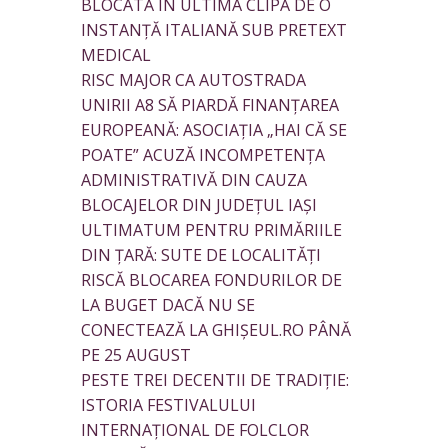
BLOCATĂ ÎN ULTIMA CLIPĂ DE O
INSTANȚĂ ITALIANĂ SUB PRETEXT
MEDICAL
RISC MAJOR CA AUTOSTRADA
UNIRII A8 SĂ PIARDĂ FINANȚAREA
EUROPEANĂ: ASOCIAȚIA „HAI CĂ SE
POATE” ACUZĂ INCOMPETENȚA
ADMINISTRATIVĂ DIN CAUZA
BLOCAJELOR DIN JUDEȚUL IAȘI
ULTIMATUM PENTRU PRIMĂRIILE
DIN ȚARĂ: SUTE DE LOCALITĂȚI
RISCĂ BLOCAREA FONDURILOR DE
LA BUGET DACĂ NU SE
CONECTEAZĂ LA GHIȘEUL.RO PÂNĂ
PE 25 AUGUST
PESTE TREI DECENTII DE TRADIȚIE:
ISTORIA FESTIVALULUI
INTERNAȚIONAL DE FOLCLOR