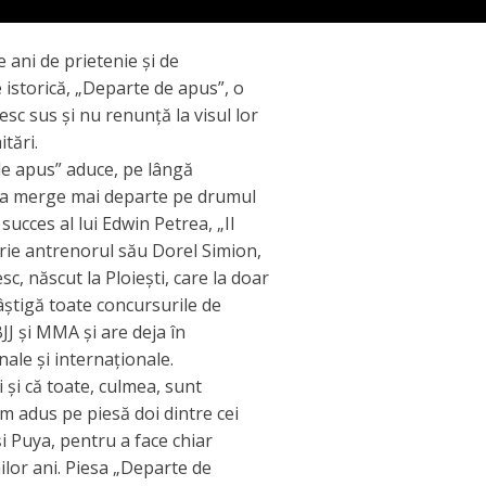
 ani de prietenie și de
istorică, „Departe de apus”, o
esc sus și nu renunță la visul lor
itări.
de apus” aduce, pe lângă
u a merge mai departe pe drumul
 succes al lui Edwin Petrea, „Il
crie antrenorul său Dorel Simion,
, născut la Ploiești, care la doar
âștigă toate concursurile de
J și MMA și are deja în
nale și internaționale.
și că toate, culmea, sunt
m adus pe piesă doi dintre cei
și Puya, pentru a face chiar
milor ani. Piesa „Departe de