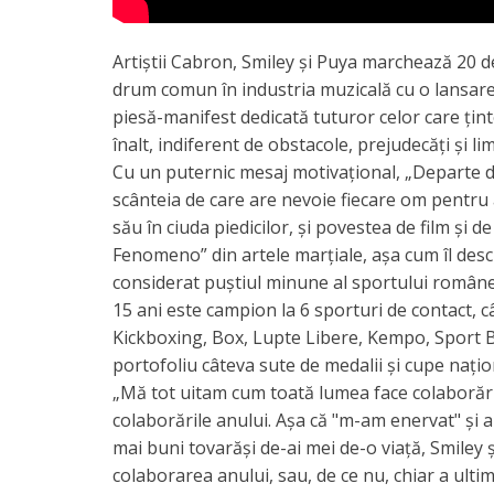
Artiștii Cabron, Smiley și Puya marchează 20 de
drum comun în industria muzicală cu o lansare 
piesă-manifest dedicată tuturor celor care țint
înalt, indiferent de obstacole, prejudecăți și lim
Cu un puternic mesaj motivațional, „Departe 
scânteia de care are nevoie fiecare om pentr
său în ciuda piedicilor, și povestea de film și de
Fenomeno” din artele marțiale, așa cum îl des
considerat puștiul minune al sportului românesc
15 ani este campion la 6 sporturi de contact, c
Kickboxing, Box, Lupte Libere, Kempo, Sport BJ
portofoliu câteva sute de medalii și cupe națio
„Mă tot uitam cum toată lumea face colaborări 
colaborările anului. Așa că "m-am enervat" și a
mai buni tovarăși de-ai mei de-o viață, Smiley 
colaborarea anului, sau, de ce nu, chiar a ulti