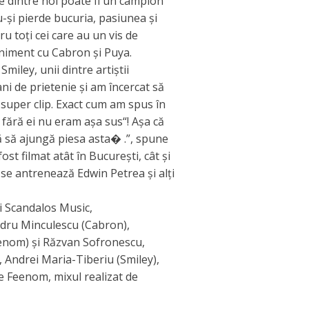
re dintre noi poate fi un campion
-și pierde bucuria, pasiunea și
u toți cei care au un vis de
eniment cu Cabron și Puya.
miley, unii dintre artiștii
ni de prietenie și am încercat să
super clip. Exact cum am spus în
 fără ei nu eram așa sus“! Așa că
tă să ajungă piesa asta� .”, spune
st filmat atât în București, cât și
e se antrenează Edwin Petrea și alți
i Scandalos Music,
ndru Minculescu (Cabron),
eenom) și Răzvan Sofronescu,
 Andrei Maria-Tiberiu (Smiley),
 Feenom, mixul realizat de