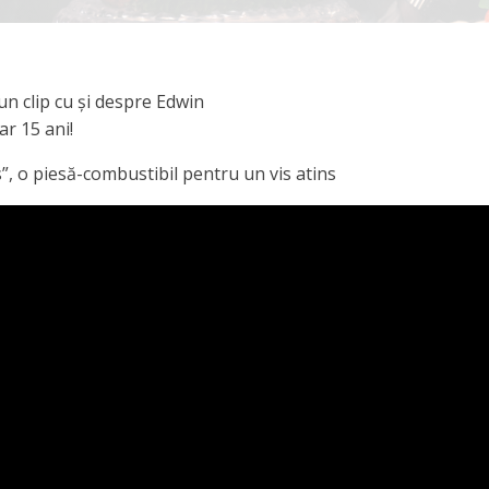
n clip cu și despre Edwin
ar 15 ani!
”, o piesă-combustibil pentru un vis atins