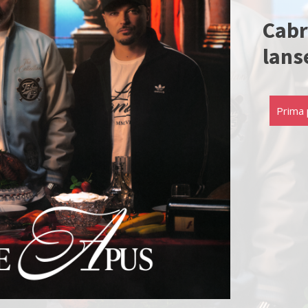
Cabr
lans
Prima 