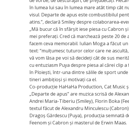
de vorbe, de descurajări, de prejudecăți. Fieca
în lumea lui sau în lumea mare atât timp cât nu
visul. Departe de apus este combustibilul pentr
atins.”, declară Smiley despre colaborarea-ev
„Mă bucur că în sfârșit iese piesa cu Cabron și S
mei preferați. Cred că marchează peste 20 de a
facem ceva memorabil. Iulian Moga a făcut un 
text: “mulțumesc tuturor celor care ne ascultă,
vă vom lăsa pe voi să decideți cât de sus meri
cu entuziasm Puya despre piesa al cărei clip a fo
în Ploiești, într-una dintre sălile de sport und
tineri ambițioși și motivați ca el.
Co-producție HaHaHa Production, Cat Music ș
„Departe de apus” are muzica scrisă de Alexa
Andrei Maria-Tiberiu (Smiley), Florin Boka (F
textul făcut de Alexandru Minculescu (Cabron),
Dragoș Gărdescu (Puya), producția semnată de
Feenom și Cabron și masterul de Erwin Maas.