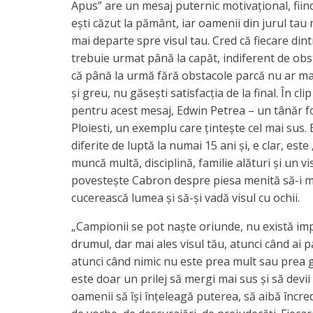
Apus” are un mesaj puternic motivațional, fiind
ești căzut la pământ, iar oamenii din jurul ta
mai departe spre visul tau. Cred că fiecare dint
trebuie urmat până la capăt, indiferent de obst
că până la urmă fără obstacole parcă nu ar ma
și greu, nu găsești satisfacția de la final. În cl
pentru acest mesaj, Edwin Petrea – un tânăr fo
Ploiesti, un exemplu care țintește cel mai sus. 
diferite de luptă la numai 15 ani și, e clar, es
muncă multă, disciplină, familie alături și un vi
povestește Cabron despre piesa menită să-i mob
cucerească lumea și să-și vadă visul cu ochii.
„Campionii se pot naște oriunde, nu există imp
drumul, dar mai ales visul tău, atunci când ai 
atunci când nimic nu este prea mult sau prea 
este doar un prilej să mergi mai sus și să devii
oamenii să își înțeleagă puterea, să aibă încred