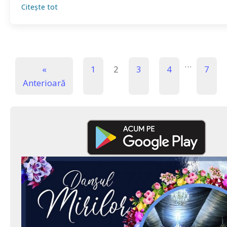
Citește tot
…
«
1
2
3
4
7
Anterioară