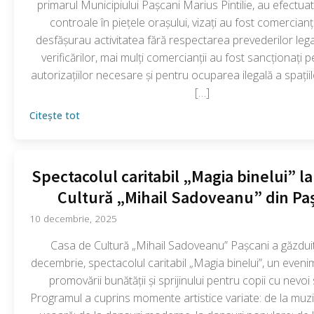
primarul Municipiului Pașcani Marius Pintilie, au efectua
controale în piețele orașului, vizați au fost comercianții
desfășurau activitatea fără respectarea prevederilor leg
verificărilor, mai mulți comercianții au fost sancționați p
autorizațiilor necesare și pentru ocuparea ilegală a spații
[…]
Citește tot
Spectacolul caritabil „Magia binelui” l
Cultură „Mihail Sadoveanu” din Pa
10 decembrie, 2025
Casa de Cultură „Mihail Sadoveanu” Pașcani a găzduit
decembrie, spectacolul caritabil „Magia binelui”, un even
promovării bunătății și sprijinului pentru copii cu nevoi 
Programul a cuprins momente artistice variate: de la muzic