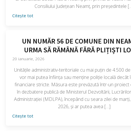
Consiliului Județean Neamț, prin președintele [
Citește tot
UN NUMĂR 56 DE COMUNE DIN NEA
URMA SĂ RĂMÂNĂ FĂRĂ PLIȚIȘTI LO
20 ianuarie, 2026
Unitățile administrativ-teritoriale cu mai puțin de 4.500 de
vor mai putea înființa sau menține poliție locală decât î
financiare stricte. Măsura este prevăzută într-un proiect
în dezbatere publică de Ministerul Dezvoltării, Lucrărilor
Administrației (MDLPA), începând cu seara zilei de marți,
2026, și ar putea avea […]
Citește tot