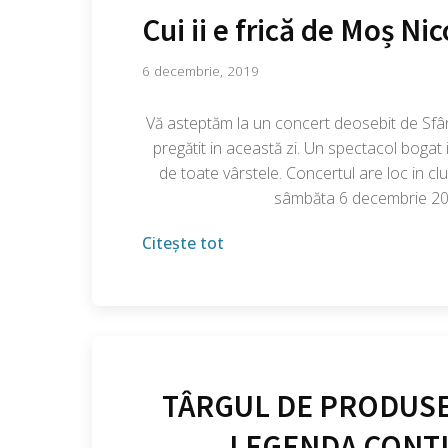
Cui ii e frică de Moș Ni
6 decembrie, 2019
Vă asteptăm la un concert deosebit de Sfân
pregătit in această zi. Un spectacol bogat 
de toate vârstele. Concertul are loc in 
sâmbăta 6 decembrie 201
Citește tot
TÂRGUL DE PRODUSE
LEGENDA CONTINU