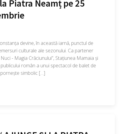
 la Piatra Neamț pe 25
embrie
nstanța devine, în această iarnă, punctul de
emersuri culturale ale sezonului. Ca partener
de Nuci - Magia Crăciunului”, Stațiunea Mamaia și
publicului român a unui spectacol de balet de
e pornește simbolic […]