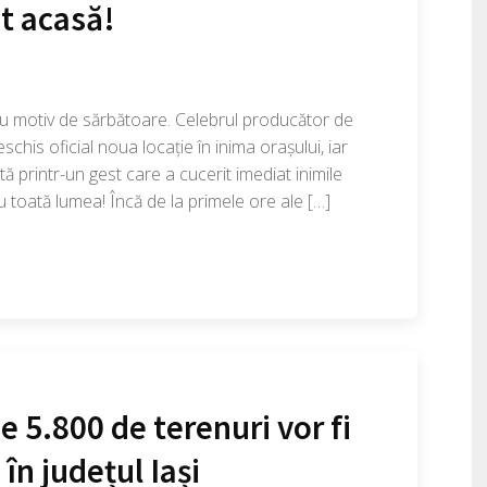
it acasă!
u motiv de sărbătoare. Celebrul producător de
schis oficial noua locație în inima orașului, iar
 printr-un gest care a cucerit imediat inimile
ru toată lumea! Încă de la primele ore ale […]
 5.800 de terenuri vor fi
în județul Iași