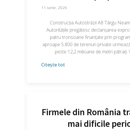
11 iunie, 2026
Construcția Autostrăzii A8 Târgu Neamț
Autoritățile pregătesc declanșarea exprop
patru tronsoane finanțate prin program
aproape 5.800 de terenuri private urmează 
peste 12,2 milioane de metri pătrați.
Citește tot
Firmele din România tr
mai dificile peri