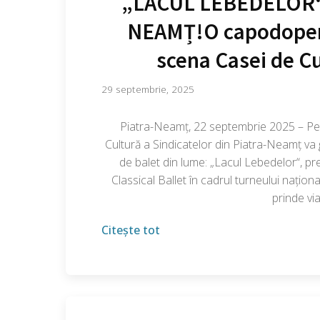
„LACUL LEBEDELOR“ 
NEAMȚ!O capodoperă 
scena Casei de Cu
29 septembrie, 2025
Piatra-Neamț, 22 septembrie 2025 – Pe 
Cultură a Sindicatelor din Piatra-Neamț va 
de balet din lume: „Lacul Lebedelor“, 
Classical Ballet în cadrul turneului națion
prinde via
Citește tot