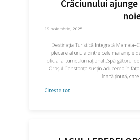
Crăciunului ajunge
noi
19 noiembrie, 2025
Destinația Turistică Integrată Mamaia–Co
plecare al unuia dintre cele mai ample d
oficial al turneului național „Spărgătorul 
Orașul Constanța susțin aducerea în fața 
înaltă ținută, car
Citește tot