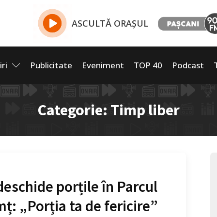
ASCULTĂ ORAȘUL
iri
Publicitate
Eveniment
TOP 40
Podcast
Categorie:
Timp liber
eschide porțile în Parcul
ț: „Porția ta de fericire”