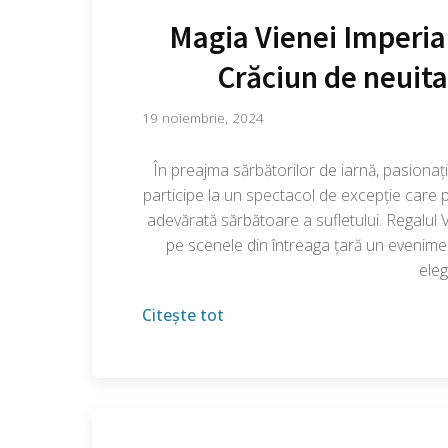
Magia Vienei Imperial
Crăciun de neuita
19 noiembrie, 2024
În preajma sărbătorilor de iarnă, pasionați
participe la un spectacol de excepție care
adevărată sărbătoare a sufletului. Regalul
pe scenele din întreaga țară un evenimen
eleg
Citește tot