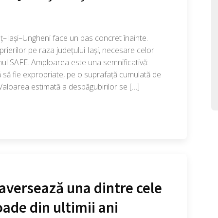
–Iași–Ungheni face un pas concret înainte.
rierilor pe raza județului Iași, necesare celor
ul SAFE. Amploarea este una semnificativă:
să fie expropriate, pe o suprafață cumulată de
 Valoarea estimată a despăgubirilor se […]
aversează una dintre cele
oade din ultimii ani