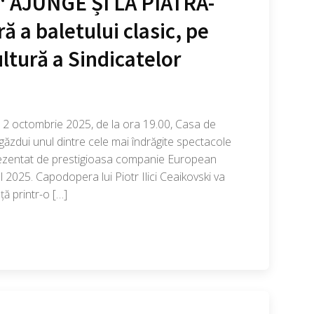
AJUNGE ȘI LA PIATRA-
a baletului clasic, pe
ltură a Sindicatelor
2 octombrie 2025, de la ora 19.00, Casa de
găzdui unul dintre cele mai îndrăgite spectacole
prezentat de prestigioasa companie European
al 2025. Capodopera lui Piotr Ilici Ceaikovski va
ță printr-o […]