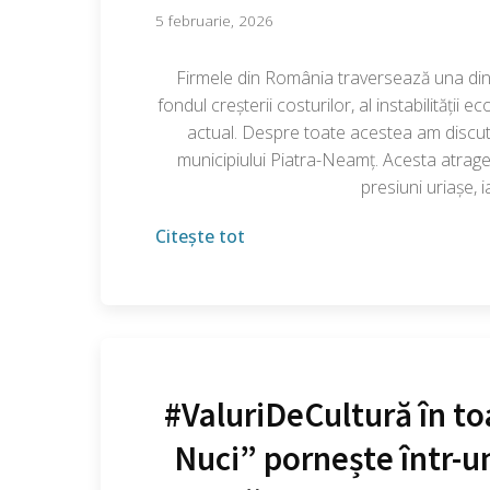
5 februarie, 2026
Firmele din România traversează una dintre
fondul creșterii costurilor, al instabilității 
actual. Despre toate acestea am discut
municipiului Piatra-Neamț. Acesta atrage
presiuni uriașe, 
Citește tot
#ValuriDeCultură în to
Nuci” pornește într-u