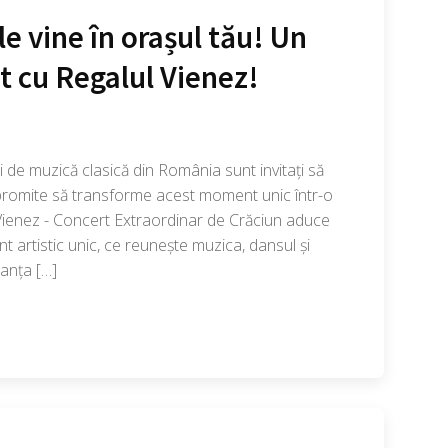
e vine în orașul tău! Un
t cu Regalul Vienez!
i de muzică clasică din România sunt invitați să
 promite să transforme acest moment unic într-o
 Vienez - Concert Extraordinar de Crăciun aduce
t artistic unic, ce reunește muzica, dansul și
anța […]