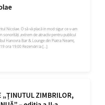
colae
tul Nicolae. O să vă placă in mod sigur ce v-am
in sonorități ,extrem de atractiv pentru publicul
clubul Hanovra Bar & Lounge din Piatra Neamț,
9 ora 19.00 Rezervări la […]
 „ȚINUTUL ZIMBRILOR,
Ă” – ediția a II-a