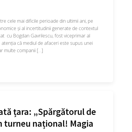
 cele mai dificile perioade din ultimii ani, pe
economice și al incertitudinii generate de contextul
at cu Bogdan Gavrilescu, fost viceprimar al
 atenția că mediul de afaceri este supus unei
iar multe companii […]
ată țara: „Spărgătorul de
n turneu național! Magia