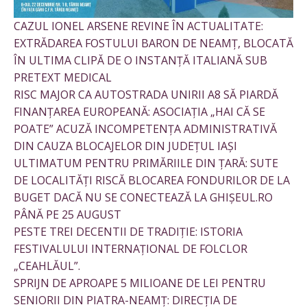
CAZUL IONEL ARSENE REVINE ÎN ACTUALITATE:
EXTRĂDAREA FOSTULUI BARON DE NEAMȚ, BLOCATĂ
ÎN ULTIMA CLIPĂ DE O INSTANȚĂ ITALIANĂ SUB
PRETEXT MEDICAL
RISC MAJOR CA AUTOSTRADA UNIRII A8 SĂ PIARDĂ
FINANȚAREA EUROPEANĂ: ASOCIAȚIA „HAI CĂ SE
POATE” ACUZĂ INCOMPETENȚA ADMINISTRATIVĂ
DIN CAUZA BLOCAJELOR DIN JUDEȚUL IAȘI
ULTIMATUM PENTRU PRIMĂRIILE DIN ȚARĂ: SUTE
DE LOCALITĂȚI RISCĂ BLOCAREA FONDURILOR DE LA
BUGET DACĂ NU SE CONECTEAZĂ LA GHIȘEUL.RO
PÂNĂ PE 25 AUGUST
PESTE TREI DECENTII DE TRADIȚIE: ISTORIA
FESTIVALULUI INTERNAȚIONAL DE FOLCLOR
„CEAHLĂUL”.
SPRIJN DE APROAPE 5 MILIOANE DE LEI PENTRU
SENIORII DIN PIATRA-NEAMȚ: DIRECȚIA DE