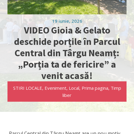
19 iunie, 2026
VIDEO Gioia & Gelato
deschide porțile în Parcul
Central din Târgu Neamț:
„Porția ta de fericire” a
venit acasă!
STIRI LOCALE
,
Eveniment
,
Local
,
Prima pagina
,
Timp
liber
Parcul Central din Târgu Neamț are un nou motiv