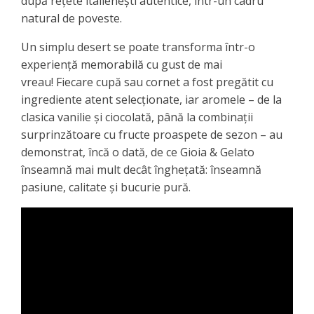
după rețete italienești autentice, într-un cadru
natural de poveste.
Un simplu desert se poate transforma într-o
experiență memorabilă cu gust de mai
vreau! Fiecare cupă sau cornet a fost pregătit cu
ingrediente atent selecționate, iar aromele – de la
clasica vanilie și ciocolată, până la combinații
surprinzătoare cu fructe proaspete de sezon – au
demonstrat, încă o dată, de ce Gioia & Gelato
înseamnă mai mult decât înghețată: înseamnă
pasiune, calitate și bucurie pură.