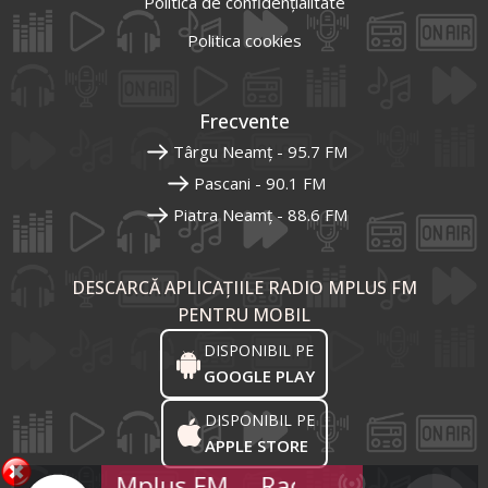
Politica de confidențialitate
Politica cookies
Frecvente
Târgu Neamț - 95.7 FM
Pascani - 90.1 FM
Piatra Neamț - 88.6 FM
DESCARCĂ APLICAȚIILE RADIO MPLUS FM
PENTRU MOBIL
DISPONIBIL PE
GOOGLE PLAY
DISPONIBIL PE
APPLE STORE
Radio Mplus FM
Radio Mplus FM
R