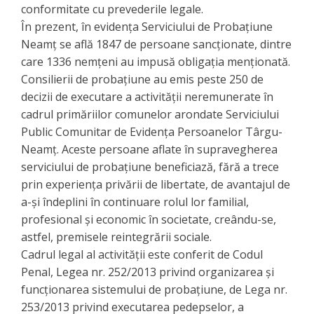
conformitate cu prevederile legale.
În prezent, în evidența Serviciului de Probațiune
Neamț se află 1847 de persoane sancționate, dintre
care 1336 nemțeni au impusă obligația menționată.
Consilierii de probațiune au emis peste 250 de
decizii de executare a activității neremunerate în
cadrul primăriilor comunelor arondate Serviciului
Public Comunitar de Evidența Persoanelor Târgu-
Neamț. Aceste persoane aflate în supravegherea
serviciului de probațiune beneficiază, fără a trece
prin experiența privării de libertate, de avantajul de
a-şi îndeplini în continuare rolul lor familial,
profesional și economic în societate, creându-se,
astfel, premisele reintegrării sociale.
Cadrul legal al activității este conferit de Codul
Penal, Legea nr. 252/2013 privind organizarea şi
funcţionarea sistemului de probaţiune, de Lega nr.
253/2013 privind executarea pedepselor, a