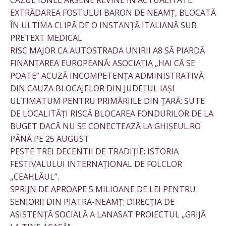
CAZUL IONEL ARSENE REVINE ÎN ACTUALITATE:
EXTRĂDAREA FOSTULUI BARON DE NEAMȚ, BLOCATĂ
ÎN ULTIMA CLIPĂ DE O INSTANȚĂ ITALIANĂ SUB
PRETEXT MEDICAL
RISC MAJOR CA AUTOSTRADA UNIRII A8 SĂ PIARDĂ
FINANȚAREA EUROPEANĂ: ASOCIAȚIA „HAI CĂ SE
POATE” ACUZĂ INCOMPETENȚA ADMINISTRATIVĂ
DIN CAUZA BLOCAJELOR DIN JUDEȚUL IAȘI
ULTIMATUM PENTRU PRIMĂRIILE DIN ȚARĂ: SUTE
DE LOCALITĂȚI RISCĂ BLOCAREA FONDURILOR DE LA
BUGET DACĂ NU SE CONECTEAZĂ LA GHIȘEUL.RO
PÂNĂ PE 25 AUGUST
PESTE TREI DECENTII DE TRADIȚIE: ISTORIA
FESTIVALULUI INTERNAȚIONAL DE FOLCLOR
„CEAHLĂUL”.
SPRIJN DE APROAPE 5 MILIOANE DE LEI PENTRU
SENIORII DIN PIATRA-NEAMȚ: DIRECȚIA DE
ASISTENȚĂ SOCIALĂ A LANASAT PROIECTUL „GRIJĂ