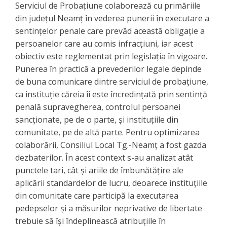
Serviciul de Probațiune colaborează cu primăriile
din județul Neamț în vederea punerii în executare a
sentințelor penale care prevăd această obligație a
persoanelor care au comis infracțiuni, iar acest
obiectiv este reglementat prin legislația în vigoare.
Punerea în practică a prevederilor legale depinde
de buna comunicare dintre serviciul de probațiune,
ca instituție căreia îi este încredințată prin sentință
penală supravegherea, controlul persoanei
sancționate, pe de o parte, și instituțiile din
comunitate, pe de altă parte. Pentru optimizarea
colaborării, Consiliul Local Tg.-Neamț a fost gazda
dezbaterilor. În acest context s-au analizat atât
punctele tari, cât și ariile de îmbunătățire ale
aplicării standardelor de lucru, deoarece instituțiile
din comunitate care participă la executarea
pedepselor şi a măsurilor neprivative de libertate
trebuie să îşi îndeplinească atribuţiile în