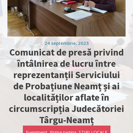
24 septembrie, 2023
Comunicat de presă privind
întâlnirea de lucru între
reprezentanții Serviciului
de Probațiune Neamț și ai
localităților aflate în
circumscripția Judecătoriei
Târgu-Neamț
Eveniment
,
Prima pagina
,
STIRI LOCALE