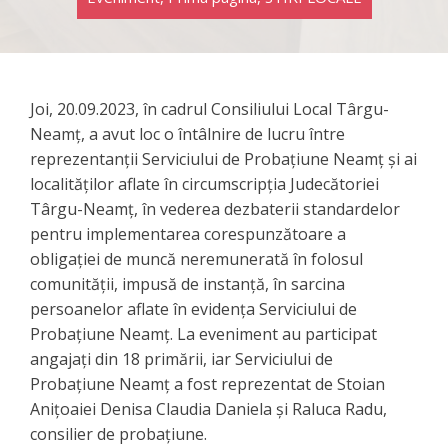
Joi, 20.09.2023, în cadrul Consiliului Local Târgu-
Neamț, a avut loc o întâlnire de lucru între
reprezentanții Serviciului de Probațiune Neamț și ai
localităților aflate în circumscripția Judecătoriei
Târgu-Neamț, în vederea dezbaterii standardelor
pentru implementarea corespunzătoare a
obligației de muncă neremunerată în folosul
comunității, impusă de instanță, în sarcina
persoanelor aflate în evidența Serviciului de
Probațiune Neamț. La eveniment au participat
angajați din 18 primării, iar Serviciului de
Probațiune Neamț a fost reprezentat de Stoian
Anițoaiei Denisa Claudia Daniela și Raluca Radu,
consilier de probațiune.