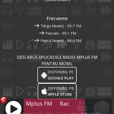
Frecvente
Târgu Neamț - 95.7 FM
Pascani - 90.1 FM
Piatra Neamț - 88.6 FM
DESCARCĂ APLICAȚIILE RADIO MPLUS FM
PENTRU MOBIL
DISPONIBIL PE
GOOGLE PLAY
DISPONIBIL PE
APPLE STORE
Radio Mplus FM
Radio Mplus FM
Ra
© Copyright Radio Mplus - Toate drepturile rezervate