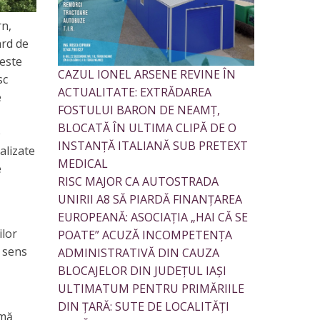
rn,
ard de
 este
CAZUL IONEL ARSENE REVINE ÎN
sc
ACTUALITATE: EXTRĂDAREA
e
FOSTULUI BARON DE NEAMȚ,
BLOCATĂ ÎN ULTIMA CLIPĂ DE O
e
INSTANȚĂ ITALIANĂ SUB PRETEXT
alizate
MEDICAL
e
RISC MAJOR CA AUTOSTRADA
UNIRII A8 SĂ PIARDĂ FINANȚAREA
EUROPEANĂ: ASOCIAȚIA „HAI CĂ SE
ilor
POATE” ACUZĂ INCOMPETENȚA
t sens
ADMINISTRATIVĂ DIN CAUZA
BLOCAJELOR DIN JUDEȚUL IAȘI
ULTIMATUM PENTRU PRIMĂRIILE
DIN ȚARĂ: SUTE DE LOCALITĂȚI
imă