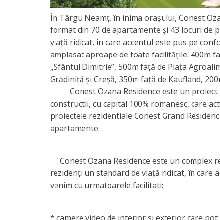
În Târgu Neamț, în inima orașului, Conest Oz
format din 70 de apartamente și 43 locuri de p
viață ridicat, în care accentul este pus pe co
amplasat aproape de toate facilitățile: 400m 
„Sfântul Dimitrie”, 500m față de Piața Agroali
Grădiniță și Creșă, 350m față de Kaufland, 200
Conest Ozana Residence este un proiect rez
constructii, cu capital 100% romanesc, care act
proiectele rezidentiale Conest Grand Residence
apartamente.
Conest Ozana Residence este un complex rezi
rezidenți un standard de viață ridicat, în care a
venim cu urmatoarele facilitati:
* camere video de interior si exterior care pot 