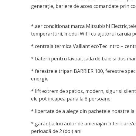
generație, bariere de acces comandate prin cod 
* aer conditionat marca Mitsubishi Electric,tel
temperarturii, modul WIFI cu ajutorul caruia p
* centrala termica Vaillant ecoTec intro – cen
* baterii pentru lavoar,cada de baie si dus ma
* ferestrele tripan BARRIER 100, ferestre speci
energie
* lift extrem de spatios, modern, sigur si silen
ele pot incapea pana la 8 persoane
* libertate de a alege din pachetele noastre la 
* garanţia lucrărilor de amenajări interioare/ex
perioadă de 2 (doi) ani