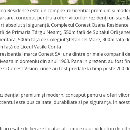
ana Residence este un complex rezidențial premium și mode
arcare, conceput pentru a oferi viitorilor rezidenți un stand
nfort absolut și siguranță. Complexul Conest Ozana Residence
față de Primăria Târgu Neamț, 550m față de Spitalul Orășene
mentară, 500m față de Colegiul Ștefan cel Mare, 300m față d
m față de Liceul Vasile Conta
idential marca Conest SA, una dintre primele companii d
iveaza in domeniu din anul 1963. Pana in prezent, au fost fin
 si Conest Vision, unde au fost predate la timp peste 700 d
dențial premium și modern, conceput pentru a oferi viitor
ccentul este pus calitate, durabiliate si pe siguranță. In aces
fi accesate de fiecare locatar al complexului, videofon de ult