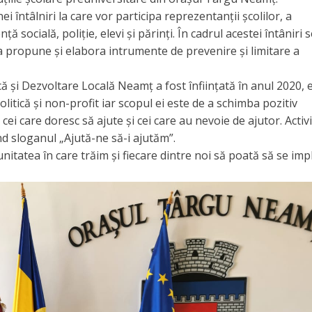
i întâlniri la care vor participa reprezentanții școlilor, a
nță socială, poliție, elevi și părinți. În cadrul acestei întâniri 
a propune și elabora intrumente de prevenire și limitare a
că și Dezvoltare Locală Neamț a fost înființată în anul 2020, 
tică și non-profit iar scopul ei este de a schimba pozitiv
ei care doresc să ajute și cei care au nevoie de ajutor. Activ
d sloganul „Ajută-ne să-i ajutăm”.
atea în care trăim și fiecare dintre noi să poată să se impl