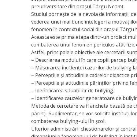
preuniversitare din orașul Târgu Neamț.
Studiul pornește de la nevoia de informaţii, de t
vederea unei mai bune înțelegeri a motivaţiilo
fenomen în contextul social din orașul Târgu
Aceasta este prima etapa dintr-un proiect mult
combaterea unui fenomen periculos atât fizic cât
Astfel, principalele obiective ale cercetării sunt
– Descrierea modului în care copiii percep bull
– Măsurarea incidenţei cazurilor de bullying la n
– Percepțiile și atitudinile cadrelor didactice 
– Percepțiile și atitudinile părinților privind f
– Identificarea situaţiilor de bullying.
– Identificarea cauzelor generatoare de bullyi
Metoda de cercetare va fi ancheta bazată pe ch
părinți. Suplimentar, se vor solicita instituțiil
combaterea bullying-ului în școli.
Ulterior administrării chestionarelor și centrali
dimensiunile fenomenului de bullying în instit