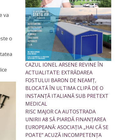
se va
este o
itatea
CAZUL IONEL ARSENE REVINE ÎN
ice
ACTUALITATE: EXTRĂDAREA
FOSTULUI BARON DE NEAMȚ,
BLOCATĂ ÎN ULTIMA CLIPĂ DE O
INSTANȚĂ ITALIANĂ SUB PRETEXT
MEDICAL
RISC MAJOR CA AUTOSTRADA
UNIRII A8 SĂ PIARDĂ FINANȚAREA
EUROPEANĂ: ASOCIAȚIA „HAI CĂ SE
POATE” ACUZĂ INCOMPETENȚA