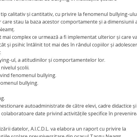
ip calitativ şi cantitativ, cu privire la fenomenul bullying-ului
r care stau la baza acestor comportamente şi a dimensiunii 
 Neamț.
 mai complex ce urmează a fi implementat ulterior și care va
 și psihic întâlnit tot mai des în rândul copiilor și adolescen
:
ying-ul, a atitudinilor şi comportamentelor lor.
ivelul şcolii.
privind fenomenul bullying.
enomenul bullying.
ng.
estionare autoadministrate de către elevi, cadre didactice și
or colaboratoare date privind activitățile specifice în prevenire
zării datelor, A.I.C.D.L. va elabora un raport cu privire la
uțiile școlare preuniversitare din orașul Targu Neamț.