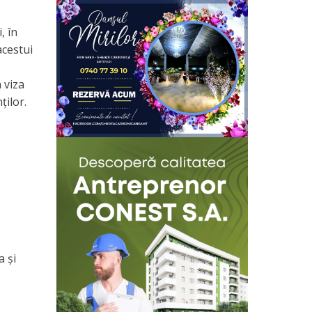
, în
acestui
 viza
ților.
a și