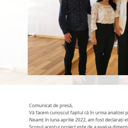
Comunicat de presă,
Vă facem cunoscut faptul că în urma analizei pr
Neamț în luna aprilie 2022, am fost declarați eli
Scopul acestui proiect este de a evalua dimensi