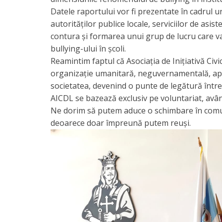
Datele raportului vor fi prezentate în cadrul une
autorităților publice locale, serviciilor de asiste
contura și formarea unui grup de lucru care v
bullying-ului în școli.
Reamintim faptul că Asociația de Inițiativă Civi
organizație umanitară, neguvernamentală, apoli
societatea, devenind o punte de legătură între c
AICDL se bazează exclusiv pe voluntariat, avân
Ne dorim să putem aduce o schimbare în comunit
deoarece doar împreună putem reuși.