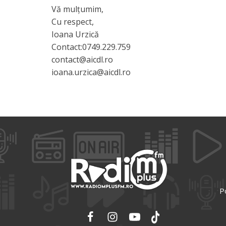
Vă mulțumim,
Cu respect,
Ioana Urzică
Contact:0749.229.759
contact@aicdl.ro
ioana.urzica@aicdl.ro
Po