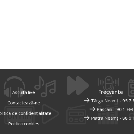
Frecvente
Ascultă live
Târgu Neamț - 95.7
Contactează-ne
Pascani - 90.1 FM
litica de confidențialitate
Piatra Neamț - 88.6
Politica cookies