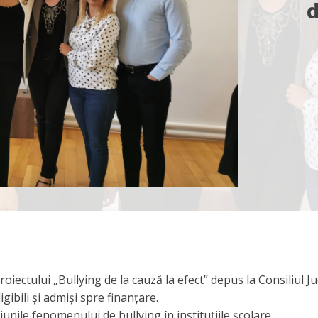
d
oiectului „Bullying de la cauză la efect” depus la Consiliul 
gibili și admiși spre finanțare.
unile fenomenului de bullying în instituțiile școlare