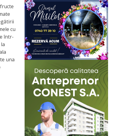
 fructe
umate
gătirii
mele cu
e într-
 la
ala
ste una
e