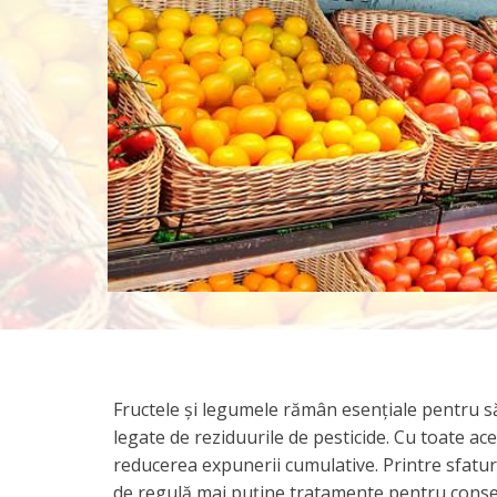
Fructele și legumele rămân esențiale pentru să
legate de reziduurile de pesticide. Cu toate a
reducerea expunerii cumulative. Printre sfaturi
de regulă mai puține tratamente pentru conse