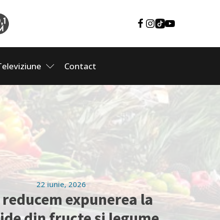
Televiziune
Contact
22 iunie, 2026
reducem expunerea la
ide din fructe și legume.