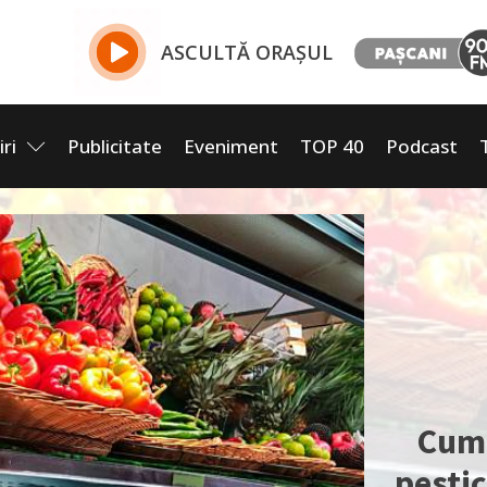
ASCULTĂ ORAȘUL
iri
Publicitate
Eveniment
TOP 40
Podcast
Cum 
pestic