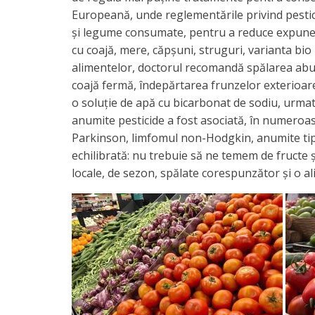
Europeană, unde reglementările privind pesticid
și legume consumate, pentru a reduce expune
cu coajă, mere, căpșuni, struguri, varianta bio
alimentelor, doctorul recomandă spălarea abun
coajă fermă, îndepărtarea frunzelor exterioare
o soluție de apă cu bicarbonat de sodiu, urmată
anumite pesticide a fost asociată, în numeroase
Parkinson, limfomul non-Hodgkin, anumite tipu
echilibrată: nu trebuie să ne temem de fructe 
locale, de sezon, spălate corespunzător și o al