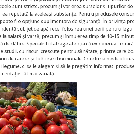
ele sunt stricte, precum și varierea surselor și tipurilor de
rea repetată la aceleași substanțe. Pentru produsele cons
 poate fi o opțiune suplimentară de siguranță. În privința pre
dentă sub jet de apă rece, folosirea unei perii pentru legu
 la salată și varză, precum și înmuierea timp de 10-15 minut
 de clătire. Specialistul atrage atenția că expunerea cronică
 studii, cu riscuri crescute pentru sănătate, printre care bo
ri de cancer și tulburări hormonale. Concluzia medicului e
și legume, ci să le alegem și să le pregătim informat, produs
imentație cât mai variată.