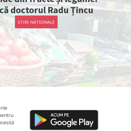
ică doctorul Radu Țincu
STIRI NATIONALE
rile
 pentru
ecesită