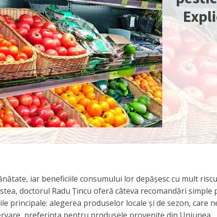
Expl
nătate, iar beneficiile consumului lor depășesc cu mult riscu
cestea, doctorul Radu Țincu oferă câteva recomandări simple
le principale: alegerea produselor locale și de sezon, care n
rvare, preferința pentru produsele provenite din Uniunea