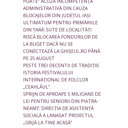
POATE” ACUZĂ INCOMPETENȚA
ADMINISTRATIVĂ DIN CAUZA
BLOCAJELOR DIN JUDEȚUL IAȘI
ULTIMATUM PENTRU PRIMĂRIILE
DIN ȚARĂ: SUTE DE LOCALITĂȚI
RISCĂ BLOCAREA FONDURILOR DE
LA BUGET DACĂ NU SE
CONECTEAZĂ LA GHIȘEUL.RO PÂNĂ
PE 25 AUGUST
PESTE TREI DECENTII DE TRADIȚIE:
ISTORIA FESTIVALULUI
INTERNAȚIONAL DE FOLCLOR
„CEAHLĂUL”.
SPRIJN DE APROAPE 5 MILIOANE DE
LEI PENTRU SENIORII DIN PIATRA-
NEAMȚ: DIRECȚIA DE ASISTENȚĂ
SOCIALĂ A LANASAT PROIECTUL
„GRIJĂ LA TINE ACASĂ”