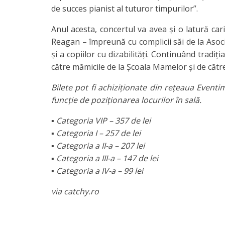
de succes pianist al tuturor timpurilor”.
Anul acesta, concertul va avea și o latură ca
Reagan – împreună cu complicii săi de la Asocia
și a copiilor cu dizabilități. Continuând tradiț
către mămicile de la Școala Mamelor și de către c
Bilete pot fi achiziționate din rețeaua Event
funcție de poziționarea locurilor în sală.
▪ Categoria VIP – 357 de lei
▪ Categoria I – 257 de lei
▪ Categoria a II-a – 207 lei
▪ Categoria a III-a – 147 de lei
▪ Categoria a IV-a – 99 lei
via catchy.ro