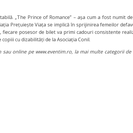
ritabilă. „The Prince of Romance” – așa cum a fost numit d
ția Prețuiește Viața se implică în sprijinirea femeilor defav
ia, fiecare posesor de bilet va primi cadouri consistente real
opiii cu dizabilități de la Asociația Conil.
im sau online pe www.eventim.ro, la mai multe categorii de 