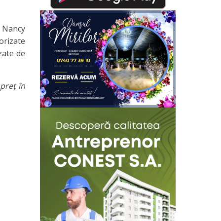
e Nancy
orizate
izate de
preț în