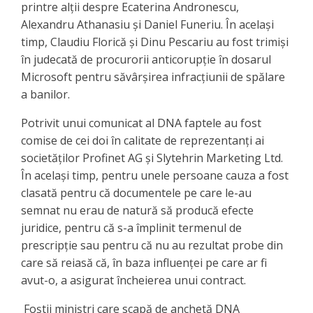
printre alţii despre Ecaterina Andronescu,
Alexandru Athanasiu şi Daniel Funeriu. În acelaşi
timp, Claudiu Florică şi Dinu Pescariu au fost trimişi
în judecată de procurorii anticorupţie în dosarul
Microsoft pentru săvârşirea infracţiunii de spălare
a banilor.
Potrivit unui comunicat al DNA faptele au fost
comise de cei doi în calitate de reprezentanţi ai
societăţilor Profinet AG şi Slytehrin Marketing Ltd.
În acelaşi timp, pentru unele persoane cauza a fost
clasată pentru că documentele pe care le-au
semnat nu erau de natură să producă efecte
juridice, pentru că s-a împlinit termenul de
prescripţie sau pentru că nu au rezultat probe din
care să reiasă că, în baza influenţei pe care ar fi
avut-o, a asigurat încheierea unui contract.
Foştii miniştri care scapă de anchetă DNA