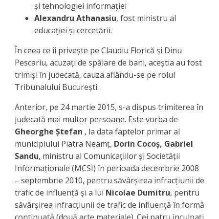
şi tehnologiei informaţiei
Alexandru Athanasiu
, fost ministru al
educaţiei şi cercetării.
În ceea ce îi priveşte pe Claudiu Florică şi Dinu
Pescariu, acuzaţi de spălare de bani, aceştia au fost
trimişi în judecată, cauza aflându-se pe rolul
Tribunalului Bucureşti.
Anterior, pe 24 martie 2015, s-a dispus trimiterea în
judecată mai multor persoane. Este vorba de
Gheorghe Ştefan
, la data faptelor primar al
municipiului Piatra Neamţ,
Dorin Cocoş, Gabriel
Sandu
, ministru al Comunicaţiilor şi Societăţii
Informaţionale (MCSI) în perioada decembrie 2008
– septembrie 2010, pentru săvârşirea infracţiunii de
trafic de influenţă şi a lui
Nicolae Dumitru
, pentru
săvârşirea infracţiunii de trafic de influenţă în formă
continuată (două acte materiale). Cei patru inculpaţi