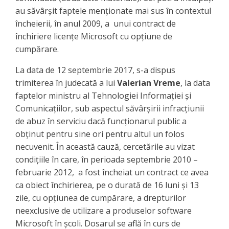
au săvârşit faptele menţionate mai sus în contextul
încheierii, în anul 2009, a unui contract de
închiriere licenţe Microsoft cu opţiune de
cumpărare.
La data de 12 septembrie 2017, s-a dispus
trimiterea în judecată a lui
Valerian Vreme
, la data
faptelor ministru al Tehnologiei Informaţiei şi
Comunicaţiilor, sub aspectul săvârşirii infracţiunii
de abuz în serviciu dacă funcţionarul public a
obţinut pentru sine ori pentru altul un folos
necuvenit. În această cauză, cercetările au vizat
condiţiile în care, în perioada septembrie 2010 –
februarie 2012, a fost încheiat un contract ce avea
ca obiect închirierea, pe o durată de 16 luni şi 13
zile, cu opţiunea de cumpărare, a drepturilor
neexclusive de utilizare a produselor software
Microsoft în şcoli. Dosarul se află în curs de