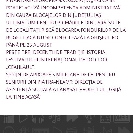
FINANȚAREA EUROPEANĂ: ASOCIAȚIA „HAI CĂ SE
POATE” ACUZĂ INCOMPETENȚA ADMINISTRATIVĂ
DIN CAUZA BLOCAJELOR DIN JUDEȚUL IAȘI
ULTIMATUM PENTRU PRIMĂRIILE DIN ȚARĂ: SUTE
DE LOCALITĂȚI RISCĂ BLOCAREA FONDURILOR DE LA
BUGET DACĂ NU SE CONECTEAZĂ LA GHIȘEUL.RO
PÂNĂ PE 25 AUGUST
PESTE TREI DECENTII DE TRADIȚIE: ISTORIA
FESTIVALULUI INTERNAȚIONAL DE FOLCLOR
„CEAHLĂUL”.
SPRIJN DE APROAPE 5 MILIOANE DE LEI PENTRU
SENIORII DIN PIATRA-NEAMȚ: DIRECȚIA DE
ASISTENȚĂ SOCIALĂ A LANASAT PROIECTUL „GRIJĂ
LA TINE ACASĂ”