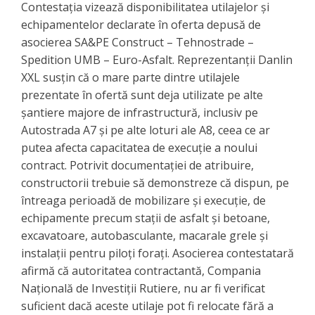
Contestația vizează disponibilitatea utilajelor și
echipamentelor declarate în oferta depusă de
asocierea SA&PE Construct – Tehnostrade –
Spedition UMB – Euro-Asfalt. Reprezentanții Danlin
XXL susțin că o mare parte dintre utilajele
prezentate în ofertă sunt deja utilizate pe alte
șantiere majore de infrastructură, inclusiv pe
Autostrada A7 și pe alte loturi ale A8, ceea ce ar
putea afecta capacitatea de execuție a noului
contract. Potrivit documentației de atribuire,
constructorii trebuie să demonstreze că dispun, pe
întreaga perioadă de mobilizare și execuție, de
echipamente precum stații de asfalt și betoane,
excavatoare, autobasculante, macarale grele și
instalații pentru piloți forați. Asocierea contestatară
afirmă că autoritatea contractantă, Compania
Națională de Investiții Rutiere, nu ar fi verificat
suficient dacă aceste utilaje pot fi relocate fără a