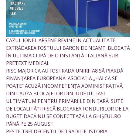
CAZUL IONEL ARSENE REVINE ÎN ACTUALITATE:
EXTRĂDAREA FOSTULUI BARON DE NEAMȚ, BLOCATĂ
ÎN ULTIMA CLIPĂ DE O INSTANȚĂ ITALIANĂ SUB
PRETEXT MEDICAL
RISC MAJOR CA AUTOSTRADA UNIRII A8 SĂ PIARDĂ
FINANȚAREA EUROPEANĂ: ASOCIAȚIA „HAI CĂ SE
POATE” ACUZĂ INCOMPETENȚA ADMINISTRATIVĂ
DIN CAUZA BLOCAJELOR DIN JUDEȚUL IAȘI
ULTIMATUM PENTRU PRIMĂRIILE DIN ȚARĂ: SUTE
DE LOCALITĂȚI RISCĂ BLOCAREA FONDURILOR DE LA
BUGET DACĂ NU SE CONECTEAZĂ LA GHIȘEUL.RO
PÂNĂ PE 25 AUGUST
PESTE TREI DECENTII DE TRADIȚIE: ISTORIA