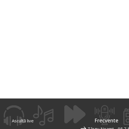
Frecvente
Ascultă live
Târgu Neamț - 95.7