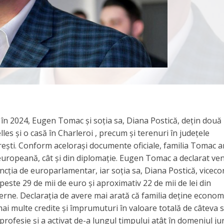
ă în 2024, Eugen Tomac și soția sa, Diana Postică, dețin două
les și o casă în Charleroi , precum și terenuri în județele
ști. Conform acelorași documente oficiale, familia Tomac a
ă europeană, cât și din diplomație. Eugen Tomac a declarat ven
cția de europarlamentar, iar soția sa, Diana Postică, viceco
este 29 de mii de euro și aproximativ 22 de mii de lei din
terne. Declarația de avere mai arată că familia deține economi
mai multe credite și împrumuturi în valoare totală de câteva 
profesie și a activat de-a lungul timpului atât în domeniul jur