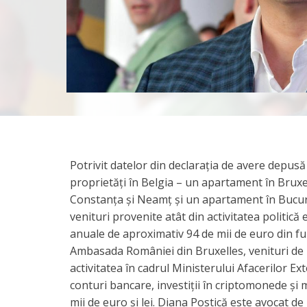
Potrivit datelor din declarația de avere depus
proprietăți în Belgia – un apartament în Bruxel
Constanța și Neamț și un apartament în Bucure
venituri provenite atât din activitatea politic
anuale de aproximativ 94 de mii de euro din fun
Ambasada României din Bruxelles, venituri de p
activitatea în cadrul Ministerului Afacerilor Ex
conturi bancare, investiții în criptomonede și 
mii de euro și lei. Diana Postică este avocat de 