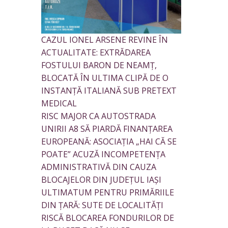
CAZUL IONEL ARSENE REVINE ÎN
ACTUALITATE: EXTRĂDAREA
FOSTULUI BARON DE NEAMȚ,
BLOCATĂ ÎN ULTIMA CLIPĂ DE O
INSTANȚĂ ITALIANĂ SUB PRETEXT
MEDICAL
RISC MAJOR CA AUTOSTRADA
UNIRII A8 SĂ PIARDĂ FINANȚAREA
EUROPEANĂ: ASOCIAȚIA „HAI CĂ SE
POATE” ACUZĂ INCOMPETENȚA
ADMINISTRATIVĂ DIN CAUZA
BLOCAJELOR DIN JUDEȚUL IAȘI
ULTIMATUM PENTRU PRIMĂRIILE
DIN ȚARĂ: SUTE DE LOCALITĂȚI
RISCĂ BLOCAREA FONDURILOR DE