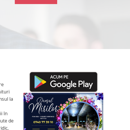
re
ituri
nsul la
i în
sute de
idic,