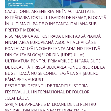
CAZUL IONEL ARSENE REVINE ÎN ACTUALITATE:
EXTRĂDAREA FOSTULUI BARON DE NEAMȚ, BLOCATĂ
ÎN ULTIMA CLIPĂ DE O INSTANȚĂ ITALIANĂ SUB
PRETEXT MEDICAL
RISC MAJOR CA AUTOSTRADA UNIRII A8 SĂ PIARDĂ
FINANȚAREA EUROPEANĂ: ASOCIAȚIA „HAI CĂ SE
POATE” ACUZĂ INCOMPETENȚA ADMINISTRATIVĂ
DIN CAUZA BLOCAJELOR DIN JUDEȚUL IAȘI
ULTIMATUM PENTRU PRIMĂRIILE DIN ȚARĂ: SUTE
DE LOCALITĂȚI RISCĂ BLOCAREA FONDURILOR DE LA
BUGET DACĂ NU SE CONECTEAZĂ LA GHIȘEUL.RO
PÂNĂ PE 25 AUGUST
PESTE TREI DECENTII DE TRADIȚIE: ISTORIA
FESTIVALULUI INTERNAȚIONAL DE FOLCLOR
„CEAHLĂUL”.
SPRIJN DE APROAPE 5 MILIOANE DE LEI PENTRU
SENIORII DIN PIATRA-NEAMȚ: DIRECȚIA DE