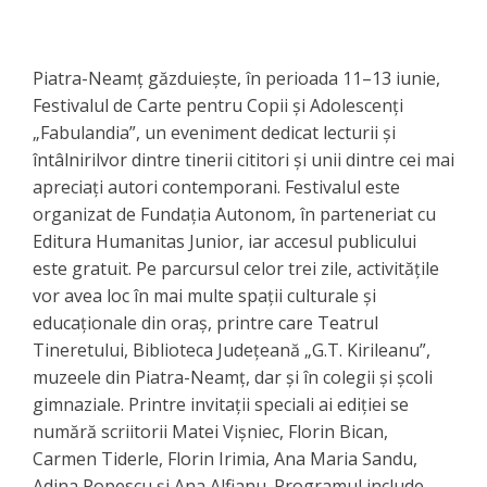
Piatra-Neamț găzduiește, în perioada 11–13 iunie,
Festivalul de Carte pentru Copii și Adolescenți
„Fabulandia”, un eveniment dedicat lecturii și
întâlnirilvor dintre tinerii cititori și unii dintre cei mai
apreciați autori contemporani. Festivalul este
organizat de Fundația Autonom, în parteneriat cu
Editura Humanitas Junior, iar accesul publicului
este gratuit. Pe parcursul celor trei zile, activitățile
vor avea loc în mai multe spații culturale și
educaționale din oraș, printre care Teatrul
Tineretului, Biblioteca Județeană „G.T. Kirileanu”,
muzeele din Piatra-Neamț, dar și în colegii și școli
gimnaziale. Printre invitații speciali ai ediției se
numără scriitorii Matei Vișniec, Florin Bican,
Carmen Tiderle, Florin Irimia, Ana Maria Sandu,
Adina Popescu și Ana Alfianu. Programul include