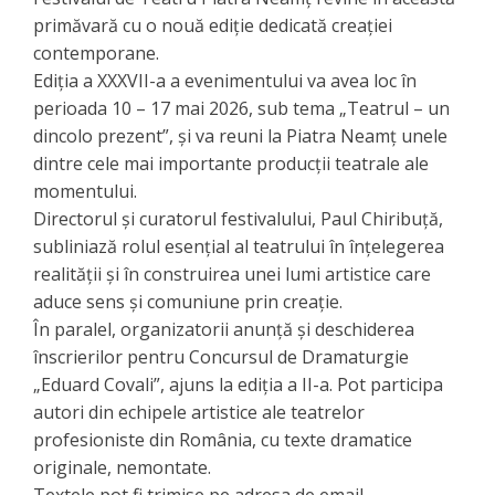
primăvară cu o nouă ediție dedicată creației
contemporane.
Ediția a XXXVII-a a evenimentului va avea loc în
perioada 10 – 17 mai 2026, sub tema „Teatrul – un
dincolo prezent”, și va reuni la Piatra Neamț unele
dintre cele mai importante producții teatrale ale
momentului.
Directorul și curatorul festivalului, Paul Chiribuță,
subliniază rolul esențial al teatrului în înțelegerea
realității și în construirea unei lumi artistice care
aduce sens și comuniune prin creație.
În paralel, organizatorii anunță și deschiderea
înscrierilor pentru Concursul de Dramaturgie
„Eduard Covali”, ajuns la ediția a II-a. Pot participa
autori din echipele artistice ale teatrelor
profesioniste din România, cu texte dramatice
originale, nemontate.
Textele pot fi trimise pe adresa de email