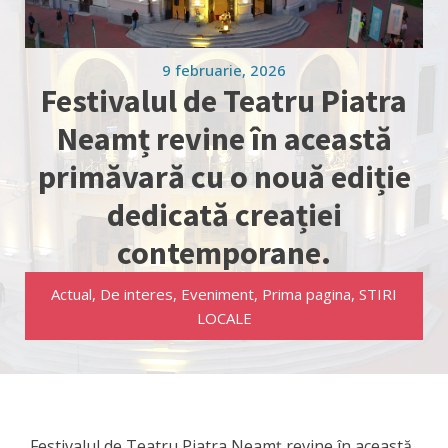
9 februarie, 2026
Festivalul de Teatru Piatra
Neamț revine în această
primăvară cu o nouă ediție
dedicată creației
contemporane.
Actual
,
De interes
,
Eveniment
,
Prima pagina
,
STIRI
LOCALE
Festivalul de Teatru Piatra Neamț revine în această