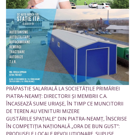
PRĂPASTIE SALARIALĂ LA SOCIETĂȚILE PRIMĂRIEI
PIATRA-NEAMȚ: DIRECTORII ȘI MEMBRII C.A.
ÎNCASEAZĂ SUME URIAȘE, ÎN TIMP CE MUNCITORII
DE TEREN AU VENITURI MIZERE
GUSTĂRILE SPAȚIALE” DIN PIATRA-NEAMȚ, ÎNSCRISE
ÎN COMPETIȚIA NAȚIONALĂ „ORA DE BUN GUST”:
PRODUSELE LOCALE REVOLUȚIONARE, SUPUSE