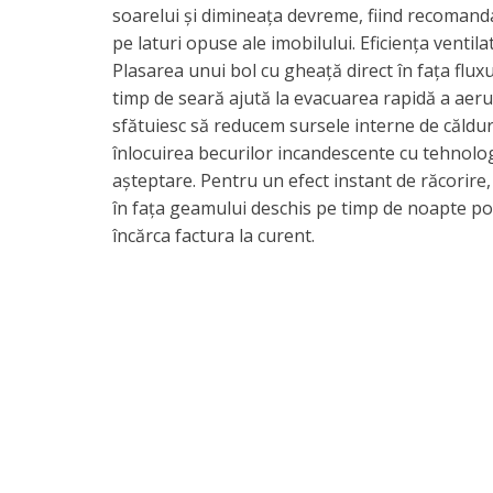
soarelui și dimineața devreme, fiind recomanda
pe laturi opuse ale imobilului. ​Eficiența ventil
Plasarea unui bol cu gheață direct în fața flux
timp de seară ajută la evacuarea rapidă a aerul
sfătuiesc să reducem sursele interne de căldură
înlocuirea becurilor incandescente cu tehnologi
așteptare. Pentru un efect instant de răcorir
în fața geamului deschis pe timp de noapte p
încărca factura la curent.