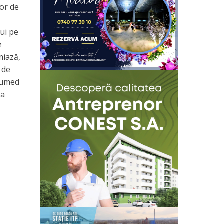
lor de
lui pe
e
miază,
 de
f umed
 a