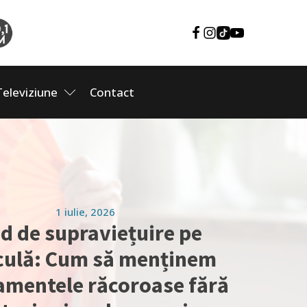
Televiziune
Contact
1 iulie, 2026
d de supraviețuire pe
culă: Cum să menținem
amentele răcoroase fără