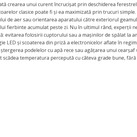
tă crearea unui curent încrucișat prin deschiderea ferestre
atoarelor clasice poate fi și ea maximizată prin trucuri simple.
ului de aer sau orientarea aparatului către exteriorul geamu
ui fierbinte acumulat peste zi. Nu în ultimul rând, experții n
: evitarea folosirii cuptorului sau a mașinilor de spălat la a
e LED și scoaterea din priză a electronicelor aflate în regim
e, ștergerea podelelor cu apă rece sau agățarea unui cearșa
ot scădea temperatura percepută cu câteva grade bune, fără