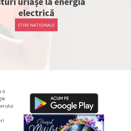
turi uriașe la energia
electrică
STIRI NATIONALE
u o
gie
aerului
ri