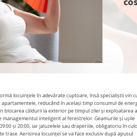
cos
ormă locuințele în adevărate cuptoare, însă specialiștii vin c
ient apartamentele, reducând în același timp consumul de ener
n blocarea căldurii la exterior pe timpul zilei și exploatarea 
e managementul inteligent al ferestrelor. Geamurile și ușile
:00 și 20:00, iar jaluzelele sau draperiile, obligatoriu în culo
te trase. Aerisirea locuinței se va face exclusiv după apusul