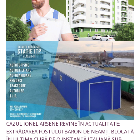
CAZUL IONEL ARSENE REVINE ÎN ACTUALITATE:
EXTRĂDAREA FOSTULUI BARON DE NEAMȚ, BLOCATĂ
ÎN ULTIMA CLIPĂ DE O INSTANȚĂ ITALIANĂ SUB