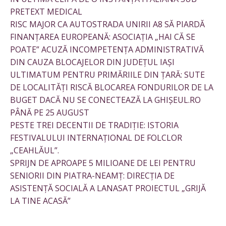
PRETEXT MEDICAL
RISC MAJOR CA AUTOSTRADA UNIRII A8 SĂ PIARDĂ
FINANȚAREA EUROPEANĂ: ASOCIAȚIA „HAI CĂ SE
POATE” ACUZĂ INCOMPETENȚA ADMINISTRATIVĂ
DIN CAUZA BLOCAJELOR DIN JUDEȚUL IAȘI
ULTIMATUM PENTRU PRIMĂRIILE DIN ȚARĂ: SUTE
DE LOCALITĂȚI RISCĂ BLOCAREA FONDURILOR DE LA
BUGET DACĂ NU SE CONECTEAZĂ LA GHIȘEUL.RO
PÂNĂ PE 25 AUGUST
PESTE TREI DECENTII DE TRADIȚIE: ISTORIA
FESTIVALULUI INTERNAȚIONAL DE FOLCLOR
„CEAHLĂUL”.
SPRIJN DE APROAPE 5 MILIOANE DE LEI PENTRU
SENIORII DIN PIATRA-NEAMȚ: DIRECȚIA DE
ASISTENȚĂ SOCIALĂ A LANASAT PROIECTUL „GRIJĂ
LA TINE ACASĂ”