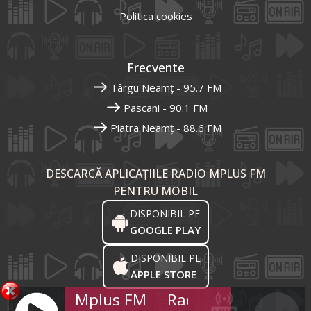
Politica cookies
Frecvente
Târgu Neamț - 95.7 FM
Pascani - 90.1 FM
Piatra Neamț - 88.6 FM
DESCARCĂ APLICAȚIILE RADIO MPLUS FM
PENTRU MOBIL
DISPONIBIL PE
GOOGLE PLAY
DISPONIBIL PE
APPLE STORE
Radio Mplus FM
Radio Mplus FM
R