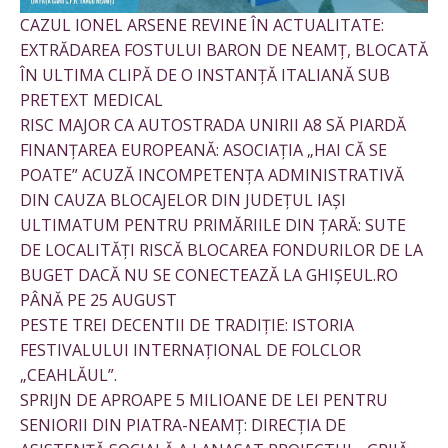
CAZUL IONEL ARSENE REVINE ÎN ACTUALITATE:
EXTRĂDAREA FOSTULUI BARON DE NEAMȚ, BLOCATĂ
ÎN ULTIMA CLIPĂ DE O INSTANȚĂ ITALIANĂ SUB
PRETEXT MEDICAL
RISC MAJOR CA AUTOSTRADA UNIRII A8 SĂ PIARDĂ
FINANȚAREA EUROPEANĂ: ASOCIAȚIA „HAI CĂ SE
POATE” ACUZĂ INCOMPETENȚA ADMINISTRATIVĂ
DIN CAUZA BLOCAJELOR DIN JUDEȚUL IAȘI
ULTIMATUM PENTRU PRIMĂRIILE DIN ȚARĂ: SUTE
DE LOCALITĂȚI RISCĂ BLOCAREA FONDURILOR DE LA
BUGET DACĂ NU SE CONECTEAZĂ LA GHIȘEUL.RO
PÂNĂ PE 25 AUGUST
PESTE TREI DECENTII DE TRADIȚIE: ISTORIA
FESTIVALULUI INTERNAȚIONAL DE FOLCLOR
„CEAHLĂUL”.
SPRIJN DE APROAPE 5 MILIOANE DE LEI PENTRU
SENIORII DIN PIATRA-NEAMȚ: DIRECȚIA DE