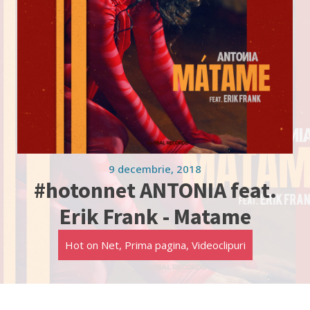
9 decembrie, 2018
#hotonnet ANTONIA feat.
Erik Frank - Matame
Hot on Net
,
Prima pagina
,
Videoclipuri