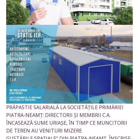
PRĂPASTIE SALARIALĂ LA SOCIETĂȚILE PRIMĂRIEI
PIATRA-NEAMȚ: DIRECTORII ȘI MEMBRII C.A.
ÎNCASEAZĂ SUME URIAȘE, ÎN TIMP CE MUNCITORII
DE TEREN AU VENITURI MIZERE
GUSTĂRILE SPAȚIALE” DIN PIATRA-NEAMȚ, ÎNSCRISE