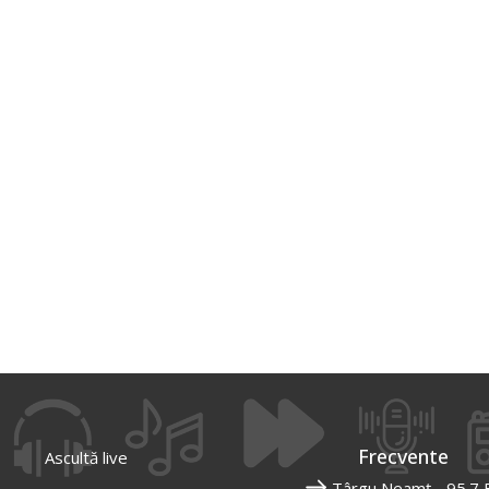
Frecvente
Ascultă live
Târgu Neamț - 95.7