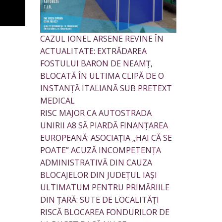
CAZUL IONEL ARSENE REVINE ÎN
ACTUALITATE: EXTRĂDAREA
FOSTULUI BARON DE NEAMȚ,
BLOCATĂ ÎN ULTIMA CLIPĂ DE O
INSTANȚĂ ITALIANĂ SUB PRETEXT
MEDICAL
RISC MAJOR CA AUTOSTRADA
UNIRII A8 SĂ PIARDĂ FINANȚAREA
EUROPEANĂ: ASOCIAȚIA „HAI CĂ SE
POATE” ACUZĂ INCOMPETENȚA
ADMINISTRATIVĂ DIN CAUZA
BLOCAJELOR DIN JUDEȚUL IAȘI
ULTIMATUM PENTRU PRIMĂRIILE
DIN ȚARĂ: SUTE DE LOCALITĂȚI
RISCĂ BLOCAREA FONDURILOR DE