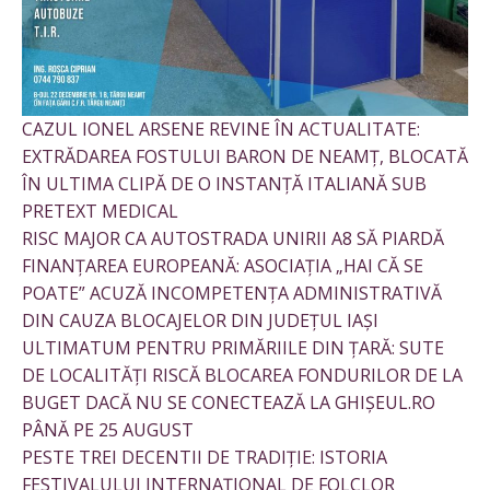
CAZUL IONEL ARSENE REVINE ÎN ACTUALITATE:
EXTRĂDAREA FOSTULUI BARON DE NEAMȚ, BLOCATĂ
ÎN ULTIMA CLIPĂ DE O INSTANȚĂ ITALIANĂ SUB
PRETEXT MEDICAL
RISC MAJOR CA AUTOSTRADA UNIRII A8 SĂ PIARDĂ
FINANȚAREA EUROPEANĂ: ASOCIAȚIA „HAI CĂ SE
POATE” ACUZĂ INCOMPETENȚA ADMINISTRATIVĂ
DIN CAUZA BLOCAJELOR DIN JUDEȚUL IAȘI
ULTIMATUM PENTRU PRIMĂRIILE DIN ȚARĂ: SUTE
DE LOCALITĂȚI RISCĂ BLOCAREA FONDURILOR DE LA
BUGET DACĂ NU SE CONECTEAZĂ LA GHIȘEUL.RO
PÂNĂ PE 25 AUGUST
PESTE TREI DECENTII DE TRADIȚIE: ISTORIA
FESTIVALULUI INTERNAȚIONAL DE FOLCLOR