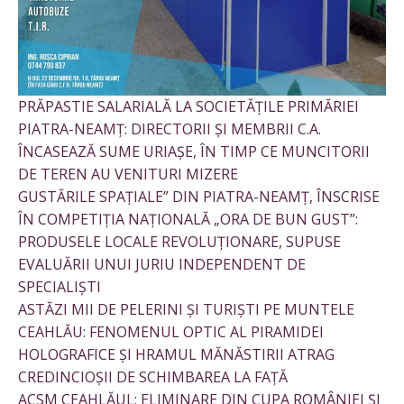
PRĂPASTIE SALARIALĂ LA SOCIETĂȚILE PRIMĂRIEI
PIATRA-NEAMȚ: DIRECTORII ȘI MEMBRII C.A.
ÎNCASEAZĂ SUME URIAȘE, ÎN TIMP CE MUNCITORII
DE TEREN AU VENITURI MIZERE
GUSTĂRILE SPAȚIALE” DIN PIATRA-NEAMȚ, ÎNSCRISE
ÎN COMPETIȚIA NAȚIONALĂ „ORA DE BUN GUST”:
PRODUSELE LOCALE REVOLUȚIONARE, SUPUSE
EVALUĂRII UNUI JURIU INDEPENDENT DE
SPECIALIȘTI
ASTĂZI MII DE PELERINI ȘI TURIȘTI PE MUNTELE
CEAHLĂU: FENOMENUL OPTIC AL PIRAMIDEI
HOLOGRAFICE ȘI HRAMUL MĂNĂSTIRII ATRAG
CREDINCIOȘII DE SCHIMBAREA LA FAȚĂ
ACSM CEAHLĂUL: ELIMINARE DIN CUPA ROMÂNIEI ȘI