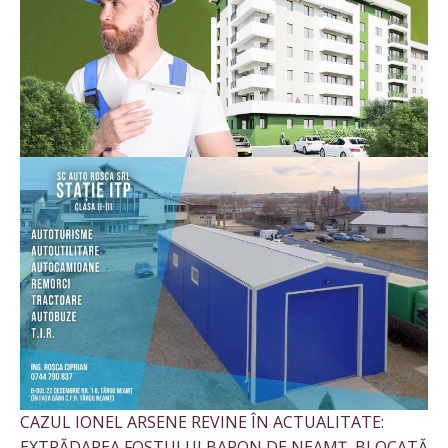
CAZUL IONEL ARSENE REVINE ÎN ACTUALITATE:
EXTRĂDAREA FOSTULUI BARON DE NEAMȚ, BLOCATĂ