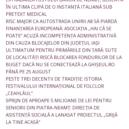
ÎN ULTIMA CLIPĂ DE O INSTANȚĂ ITALIANĂ SUB
PRETEXT MEDICAL
RISC MAJOR CA AUTOSTRADA UNIRII A8 SĂ PIARDĂ
FINANȚAREA EUROPEANĂ: ASOCIAȚIA „HAI CĂ SE
POATE” ACUZĂ INCOMPETENȚA ADMINISTRATIVĂ
DIN CAUZA BLOCAJELOR DIN JUDEȚUL IAȘI
ULTIMATUM PENTRU PRIMĂRIILE DIN ȚARĂ: SUTE
DE LOCALITĂȚI RISCĂ BLOCAREA FONDURILOR DE LA
BUGET DACĂ NU SE CONECTEAZĂ LA GHIȘEUL.RO
PÂNĂ PE 25 AUGUST
PESTE TREI DECENTII DE TRADIȚIE: ISTORIA
FESTIVALULUI INTERNAȚIONAL DE FOLCLOR
„CEAHLĂUL”.
SPRIJN DE APROAPE 5 MILIOANE DE LEI PENTRU
SENIORII DIN PIATRA-NEAMȚ: DIRECȚIA DE
ASISTENȚĂ SOCIALĂ A LANASAT PROIECTUL „GRIJĂ
LA TINE ACASĂ”