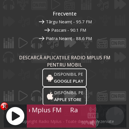
Frecvente
Târgu Neamț - 95.7 FM
Pascani - 90.1 FM
Piatra Neamț - 88.6 FM
DESCARCĂ APLICAȚIILE RADIO MPLUS FM
PENTRU MOBIL
DISPONIBIL PE
GOOGLE PLAY
DISPONIBIL PE
APPLE STORE
Radio Mplus FM
Radio Mplus FM
R
© Copyright Radio Mplus - Toate drepturile rezervate
90%