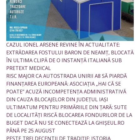
CAZUL IONEL ARSENE REVINE ÎN ACTUALITATE:
EXTRĂDAREA FOSTULUI BARON DE NEAMȚ, BLOCATĂ
ÎN ULTIMA CLIPĂ DE O INSTANȚĂ ITALIANĂ SUB
PRETEXT MEDICAL
RISC MAJOR CA AUTOSTRADA UNIRII A8 SĂ PIARDĂ
FINANȚAREA EUROPEANĂ: ASOCIAȚIA „HAI CĂ SE
POATE” ACUZĂ INCOMPETENȚA ADMINISTRATIVĂ
DIN CAUZA BLOCAJELOR DIN JUDEȚUL IAȘI
ULTIMATUM PENTRU PRIMĂRIILE DIN ȚARĂ: SUTE
DE LOCALITĂȚI RISCĂ BLOCAREA FONDURILOR DE LA
BUGET DACĂ NU SE CONECTEAZĂ LA GHIȘEUL.RO
PÂNĂ PE 25 AUGUST
PESTE TREI DECENTII DE TRADIȚIE: ISTORIA