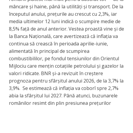
mâncare și haine, până la utilități și transport. De la
începutul anului, prețurile au crescut cu 2,3%, iar
media ultimelor 12 luni indică o scumpire medie de
8,5% față de anul anterior. Vestea proastă vine și de
la Banca Națională, care avertizează că inflația va
continua să crească în perioada aprilie-iunie,
alimentată în principal de scumpirea
combustibililor, pe fondul tensiunilor din Orientul
Mijlociu care mențin cotațiile petrolului și gazelor la
valori ridicate. BNR și-a revizuit în creștere
prognoza pentru sfârșitul anului 2026, de la 3,7% la
3,9%. Se estimează că inflația va coborî spre 2,7%
abia la sfârșitul lui 2027. Până atunci, buzunarele
românilor resimt din plin presiunea prețurilor