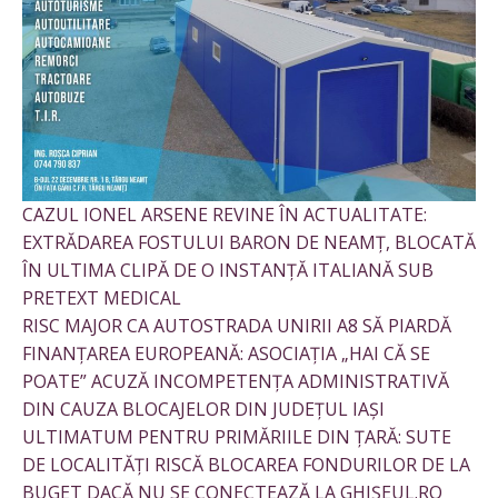
CAZUL IONEL ARSENE REVINE ÎN ACTUALITATE:
EXTRĂDAREA FOSTULUI BARON DE NEAMȚ, BLOCATĂ
ÎN ULTIMA CLIPĂ DE O INSTANȚĂ ITALIANĂ SUB
PRETEXT MEDICAL
RISC MAJOR CA AUTOSTRADA UNIRII A8 SĂ PIARDĂ
FINANȚAREA EUROPEANĂ: ASOCIAȚIA „HAI CĂ SE
POATE” ACUZĂ INCOMPETENȚA ADMINISTRATIVĂ
DIN CAUZA BLOCAJELOR DIN JUDEȚUL IAȘI
ULTIMATUM PENTRU PRIMĂRIILE DIN ȚARĂ: SUTE
DE LOCALITĂȚI RISCĂ BLOCAREA FONDURILOR DE LA
BUGET DACĂ NU SE CONECTEAZĂ LA GHIȘEUL.RO