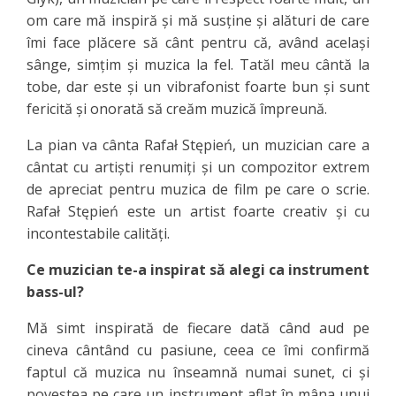
om care mă inspiră și mă susține și alături de care
îmi face plăcere să cânt pentru că, având același
sânge, simțim și muzica la fel. Tatăl meu cântă la
tobe, dar este și un vibrafonist foarte bun și sunt
fericită și onorată să creăm muzică împreună.
La pian va cânta Rafał Stępień, un muzician care a
cântat cu artiști renumiți și un compozitor extrem
de apreciat pentru muzica de film pe care o scrie.
Rafał Stępień este un artist foarte creativ și cu
incontestabile calități.
Ce muzician te-a inspirat să alegi ca instrument
bass-ul?
Mă simt inspirată de fiecare dată când aud pe
cineva cântând cu pasiune, ceea ce îmi confirmă
faptul că muzica nu înseamnă numai sunet, ci și
povestea pe care un instrument aflat în mâna unui