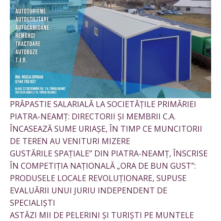
PRĂPASTIE SALARIALĂ LA SOCIETĂȚILE PRIMĂRIEI
PIATRA-NEAMȚ: DIRECTORII ȘI MEMBRII C.A.
ÎNCASEAZĂ SUME URIAȘE, ÎN TIMP CE MUNCITORII
DE TEREN AU VENITURI MIZERE
GUSTĂRILE SPAȚIALE” DIN PIATRA-NEAMȚ, ÎNSCRISE
ÎN COMPETIȚIA NAȚIONALĂ „ORA DE BUN GUST”:
PRODUSELE LOCALE REVOLUȚIONARE, SUPUSE
EVALUĂRII UNUI JURIU INDEPENDENT DE
SPECIALIȘTI
ASTĂZI MII DE PELERINI ȘI TURIȘTI PE MUNTELE