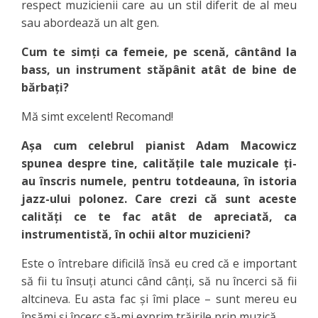
respect muzicienii care au un stil diferit de al meu
sau abordează un alt gen.
Cum te simți ca femeie, pe scenă, cântând la
bass, un instrument stăpânit atât de bine de
bărbați?
Mă simt excelent! Recomand!
Așa cum celebrul pianist Adam Macowicz
spunea despre tine, calitățile tale muzicale ți-
au înscris numele, pentru totdeauna, în istoria
jazz-ului polonez. Care crezi că sunt aceste
calități ce te fac atât de apreciată, ca
instrumentistă, în ochii altor muzicieni?
Este o întrebare dificilă însă eu cred că e important
să fii tu însuți atunci când cânți, să nu încerci să fii
altcineva. Eu asta fac și îmi place – sunt mereu eu
însămi și încerc să-mi exprim trăirile prin muzică.