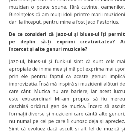
muzician o poate spune, fără cuvinte, oamenilor.
Bineînțeles că am mulți idoli printre marii muzicieni
dar, la început, pentru mine a fost Jaco Pastorius.
De ce consideri că jazz-ul și blues-ul îți permit
pe deplin să-ți exprimi creativitatea? Ai
încercat și alte genuri muzicale?
Jazz-ul, blues-ul și funk-ul simt că sunt cele mai
apropiate de inima mea și mă pot exprima mai ușor
prin ele pentru faptul că aceste genuri implică
improvizația. Însă mă inspiră și muzicienii alături de
care cânt. Muzica nu are bariere, iar acest lucru
este extraordinar! Mi-am propus să fiu mereu
deschisă oricărui gen de muzică. Încerc să ascult
formații diverse și muzicieni care cântă alte genuri,
nu numai pe cei pe care îi cunosc deja și apreciez.
Simt că evoluez dacă ascult și alt fel de muzică și