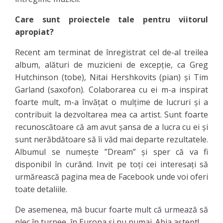
Care sunt proiectele tale pentru viitorul
apropiat?
Recent am terminat de înregistrat cel de-al treilea
album, alături de muzicieni de excepție, ca Greg
Hutchinson (tobe), Nitai Hershkovits (pian) și Tim
Garland (saxofon). Colaborarea cu ei m-a inspirat
foarte mult, m-a învățat o mulțime de lucruri și a
contribuit la dezvoltarea mea ca artist. Sunt foarte
recunoscătoare că am avut șansa de a lucra cu ei și
sunt nerăbdătoare să îi văd mai departe rezultatele.
Albumul se numește ”Dream” și sper că va fi
disponibil în curând. Invit pe toți cei interesați să
urmărească pagina mea de Facebook unde voi oferi
toate detaliile.
De asemenea, mă bucur foarte mult că urmează să
plec în turnee, în Europa și nu numai. Abia aștept!