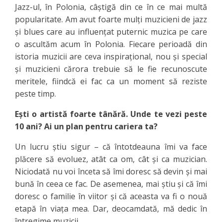
Jazz-ul, în Polonia, câștigă din ce în ce mai multă
popularitate. Am avut foarte mulți muzicieni de jazz
și blues care au influențat puternic muzica pe care
o ascultăm acum în Polonia. Fiecare perioadă din
istoria muzicii are ceva inspirațional, nou și special
și muzicieni cărora trebuie să le fie recunoscute
meritele, fiindcă ei fac ca un moment să reziste
peste timp.
Ești o artistă foarte tânără. Unde te vezi peste
10 ani? Ai un plan pentru cariera ta?
Un lucru știu sigur – că întotdeauna îmi va face
plăcere să evoluez, atât ca om, cât și ca muzician.
Niciodată nu voi înceta să îmi doresc să devin și mai
bună în ceea ce fac. De asemenea, mai știu și că îmi
doresc o familie în viitor și că aceasta va fi o nouă
etapă în viața mea. Dar, deocamdată, mă dedic în
întregime muzicii.