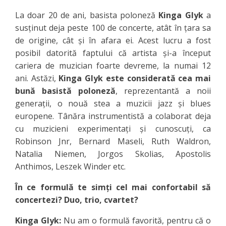
La doar 20 de ani, basista poloneză
Kinga Glyk
a
susținut deja peste 100 de concerte, atât în țara sa
de origine, cât și în afara ei. Acest lucru a fost
posibil datorită faptului că artista și-a început
cariera de muzician foarte devreme, la numai 12
ani. Astăzi,
Kinga Glyk este considerată cea mai
bună basistă poloneză
, reprezentantă a noii
generații, o nouă stea a muzicii jazz și blues
europene. Tânăra instrumentistă a colaborat deja
cu muzicieni experimentați și cunoscuți, ca
Robinson Jnr, Bernard Maseli, Ruth Waldron,
Natalia Niemen, Jorgos Skolias, Apostolis
Anthimos, Leszek Winder etc.
În ce formulă te simți cel mai confortabil să
concertezi? Duo, trio, cvartet?
Kinga Glyk:
Nu am o formulă favorită, pentru că o