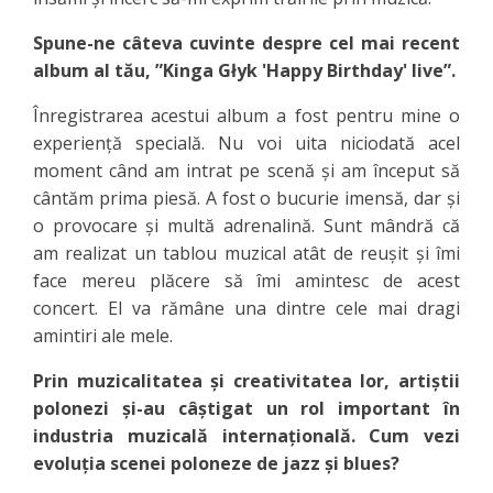
Spune-ne câteva cuvinte despre cel mai recent
album al tău, ”Kinga Głyk 'Happy Birthday' live”.
Înregistrarea acestui album a fost pentru mine o
experiență specială. Nu voi uita niciodată acel
moment când am intrat pe scenă și am început să
cântăm prima piesă. A fost o bucurie imensă, dar și
o provocare și multă adrenalină. Sunt mândră că
am realizat un tablou muzical atât de reușit și îmi
face mereu plăcere să îmi amintesc de acest
concert. El va rămâne una dintre cele mai dragi
amintiri ale mele.
Prin muzicalitatea și creativitatea lor, artiștii
polonezi și-au câștigat un rol important în
industria muzicală internațională. Cum vezi
evoluția scenei poloneze de jazz și blues?