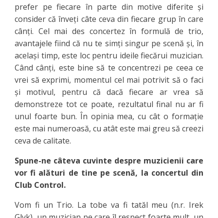
prefer pe fiecare în parte din motive diferite și
consider că înveți câte ceva din fiecare grup în care
cânți. Cel mai des concertez în formulă de trio,
avantajele fiind că nu te simți singur pe scenă și, în
același timp, este loc pentru ideile fiecărui muzician.
Când cânți, este bine să te concentrezi pe ceea ce
vrei să exprimi, momentul cel mai potrivit să o faci
și motivul, pentru că dacă fiecare ar vrea să
demonstreze tot ce poate, rezultatul final nu ar fi
unul foarte bun. În opinia mea, cu cât o formație
este mai numeroasă, cu atât este mai greu să creezi
ceva de calitate.
Spune-ne câteva cuvinte despre muzicienii care
vor fi alături de tine pe scenă, la concertul din
Club Control.
Vom fi un Trio. La tobe va fi tatăl meu (n.r. Irek
Glyk), un muzician pe care îl respect foarte mult, un