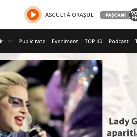
ASCULTĂ ORAȘUL
iri
Publicitate
Eveniment
TOP 40
Podcast
Lady G
aparit