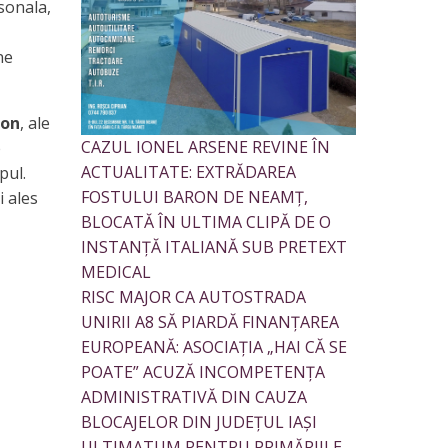
sonala,
ne
ion
, ale
CAZUL IONEL ARSENE REVINE ÎN
e
ACTUALITATE: EXTRĂDAREA
pul.
FOSTULUI BARON DE NEAMȚ,
i ales
BLOCATĂ ÎN ULTIMA CLIPĂ DE O
INSTANȚĂ ITALIANĂ SUB PRETEXT
MEDICAL
RISC MAJOR CA AUTOSTRADA
UNIRII A8 SĂ PIARDĂ FINANȚAREA
EUROPEANĂ: ASOCIAȚIA „HAI CĂ SE
POATE” ACUZĂ INCOMPETENȚA
ADMINISTRATIVĂ DIN CAUZA
BLOCAJELOR DIN JUDEȚUL IAȘI
ULTIMATUM PENTRU PRIMĂRIILE