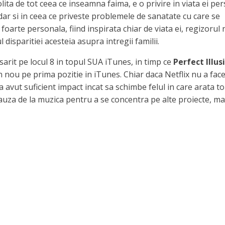
a de tot ceea ce inseamna faima, e o privire in viata ei per
ar si in ceea ce priveste problemele de sanatate cu care se
arte personala, fiind inspirata chiar de viata ei, regizorul 
disparitiei acesteia asupra intregii familii.
arit pe locul 8 in topul SUA iTunes, in timp ce
Perfect Illus
in nou pe prima pozitie in iTunes. Chiar daca Netflix nu a fac
 avut suficient impact incat sa schimbe felul in care arata to
auza de la muzica pentru a se concentra pe alte proiecte, ma