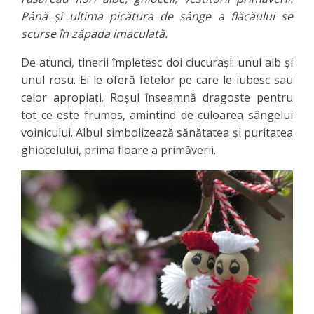
Până şi ultima picătura de sânge a flăcăului se
scurse în zăpada imaculată.
De atunci, tinerii împletesc doi ciucuraşi: unul alb şi
unul rosu. Ei le oferă fetelor pe care le iubesc sau
celor apropiaţi. Roşul înseamnă dragoste pentru
tot ce este frumos, amintind de culoarea sângelui
voinicului. Albul simbolizează sănătatea şi puritatea
ghiocelului, prima floare a primăverii.