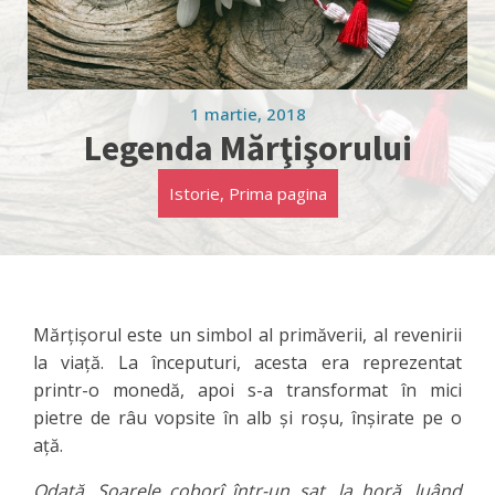
1 martie, 2018
Legenda Mărţişorului
Istorie
,
Prima pagina
Mărţişorul este un simbol al primăverii, al revenirii
la viaţă. La începuturi, acesta era reprezentat
printr-o monedă, apoi s-a transformat în mici
pietre de râu vopsite în alb şi roşu, înşirate pe o
aţă.
Odată, Soarele coborî într-un sat, la horă, luând