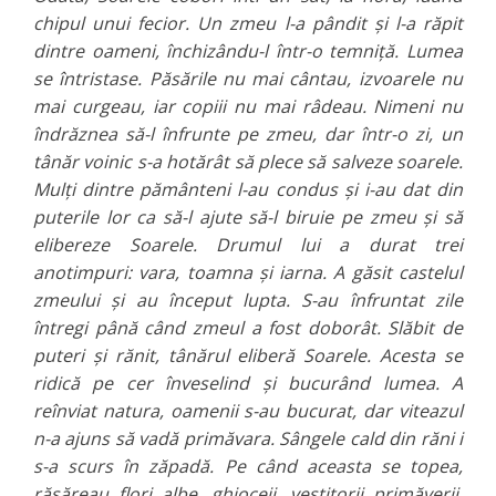
chipul unui fecior. Un zmeu l-a pândit şi l-a răpit
dintre oameni, închizându-l într-o temniţă. Lumea
se întristase. Păsările nu mai cântau, izvoarele nu
mai curgeau, iar copiii nu mai râdeau. Nimeni nu
îndrăznea să-l înfrunte pe zmeu, dar într-o zi, un
tânăr voinic s-a hotărât să plece să salveze soarele.
Mulţi dintre pământeni l-au condus şi i-au dat din
puterile lor ca să-l ajute să-l biruie pe zmeu şi să
elibereze Soarele. Drumul lui a durat trei
anotimpuri: vara, toamna şi iarna. A găsit castelul
zmeului şi au început lupta. S-au înfruntat zile
întregi până când zmeul a fost doborât. Slăbit de
puteri şi rănit, tânărul eliberă Soarele. Acesta se
ridică pe cer înveselind şi bucurând lumea. A
reînviat natura, oamenii s-au bucurat, dar viteazul
n-a ajuns să vadă primăvara. Sângele cald din răni i
s-a scurs în zăpadă. Pe când aceasta se topea,
răsăreau flori albe, ghioceii, vestitorii primăverii.