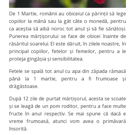
De 1 Martie, românii au obiceiul ca părinţii să lege
copiilor la mână sau la gât câte o monedă, pentru
ca aceştia să aibă noroc tot anul şi să fie sănătoşi.
Punerea mărţişorului se face de obicei înainte de
răsăritul soarelui. El este dăruit, în zilele noastre, în
principal copiilor, fetelor şi femeilor, pentru a le
proteja gingăşia şi sensibilitatea.
Fetele se spală tot anul cu apa din zăpada rămasă
până la 1 martie, pentru a fi frumoase şi
drăgăstoase.
După 12 zile de purtat mărţişorul, acesta se scoate
şi se leagă de un pom roditor, pentru a face multe
fructe în anul respectiv. Se mai spune că dacă e
vreme frumoasă, atunci vom avea o primăvară
însorită.