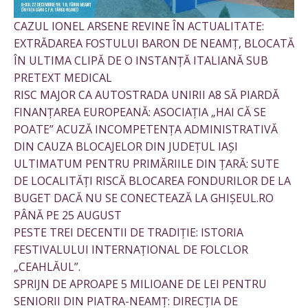
CAZUL IONEL ARSENE REVINE ÎN ACTUALITATE:
EXTRĂDAREA FOSTULUI BARON DE NEAMȚ, BLOCATĂ
ÎN ULTIMA CLIPĂ DE O INSTANȚĂ ITALIANĂ SUB
PRETEXT MEDICAL
RISC MAJOR CA AUTOSTRADA UNIRII A8 SĂ PIARDĂ
FINANȚAREA EUROPEANĂ: ASOCIAȚIA „HAI CĂ SE
POATE” ACUZĂ INCOMPETENȚA ADMINISTRATIVĂ
DIN CAUZA BLOCAJELOR DIN JUDEȚUL IAȘI
ULTIMATUM PENTRU PRIMĂRIILE DIN ȚARĂ: SUTE
DE LOCALITĂȚI RISCĂ BLOCAREA FONDURILOR DE LA
BUGET DACĂ NU SE CONECTEAZĂ LA GHIȘEUL.RO
PÂNĂ PE 25 AUGUST
PESTE TREI DECENTII DE TRADIȚIE: ISTORIA
FESTIVALULUI INTERNAȚIONAL DE FOLCLOR
„CEAHLĂUL”.
SPRIJN DE APROAPE 5 MILIOANE DE LEI PENTRU
SENIORII DIN PIATRA-NEAMȚ: DIRECȚIA DE