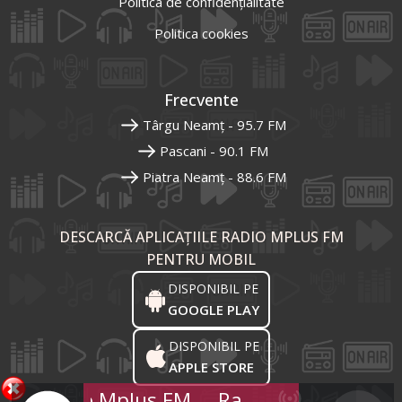
Politica de confidențialitate
Politica cookies
Frecvente
Târgu Neamț - 95.7 FM
Pascani - 90.1 FM
Piatra Neamț - 88.6 FM
DESCARCĂ APLICAȚIILE RADIO MPLUS FM
PENTRU MOBIL
DISPONIBIL PE
GOOGLE PLAY
DISPONIBIL PE
APPLE STORE
Radio Mplus FM
Radio Mplus FM
R