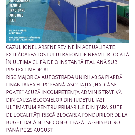
CAZUL IONEL ARSENE REVINE ÎN ACTUALITATE:
EXTRĂDAREA FOSTULUI BARON DE NEAMȚ, BLOCATĂ
ÎN ULTIMA CLIPĂ DE O INSTANȚĂ ITALIANĂ SUB
PRETEXT MEDICAL
RISC MAJOR CA AUTOSTRADA UNIRII A8 SĂ PIARDĂ
FINANȚAREA EUROPEANĂ: ASOCIAȚIA „HAI CĂ SE
POATE” ACUZĂ INCOMPETENȚA ADMINISTRATIVĂ
DIN CAUZA BLOCAJELOR DIN JUDEȚUL IAȘI
ULTIMATUM PENTRU PRIMĂRIILE DIN ȚARĂ: SUTE
DE LOCALITĂȚI RISCĂ BLOCAREA FONDURILOR DE LA
BUGET DACĂ NU SE CONECTEAZĂ LA GHIȘEUL.RO
PÂNĂ PE 25 AUGUST