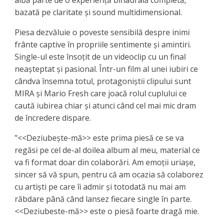
bazată pe claritate și sound multidimensional.
Piesa dezvăluie o poveste sensibilă despre inimi
frânte captive în propriile sentimente și amintiri.
Single-ul este însoțit de un videoclip cu un final
neașteptat și pasional. Într-un film al unei iubiri ce
cândva însemna totul, protagoniștii clipului sunt
MIRA și Mario Fresh care joacă rolul cuplului ce
caută iubirea chiar și atunci când cel mai mic dram
de încredere dispare.
"<<Deziubește-mă>> este prima piesă ce se va
regăsi pe cel de-al doilea album al meu, material ce
va fi format doar din colaborări. Am emoții uriașe,
sincer să vă spun, pentru că am ocazia să colaborez
cu artiști pe care îi admir și totodată nu mai am
răbdare până când lansez fiecare single în parte.
<<Deziubeste-mă>> este o piesă foarte dragă mie.