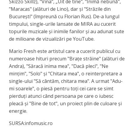
Skizzo Skillz), "Vina", „Uit de tine", "Inimă nebună",
"Maracas" (alături de Lino), dar și "Străzile din
București" (împreună cu Florian Rus). De-a lungul
timpului, single-urile lansate de MIRA au cucerit
topurile muzicale și inimile fanilor și au adunat sute
de milioane de vizualizări pe YouTube.
Mario Fresh este artistul care a cucerit publicul cu
numeroase hituri precum "Brațe străine" (alături de
Andra), "Săracă inima mea", "Dacă pleci", "Ne
mințim", "Solo" și "Chitara mea", o reinterpretare a
single-ului "Să cântăm, chitara mea". A urmat "Adu-
mi soarele", o piesă pentru toți cei care se simt
pierduți atunci când persoana pe care o iubesc
pleacă și "Bine de tot", un proiect plin de culoare și
energie.
SURSA:infomusic.ro