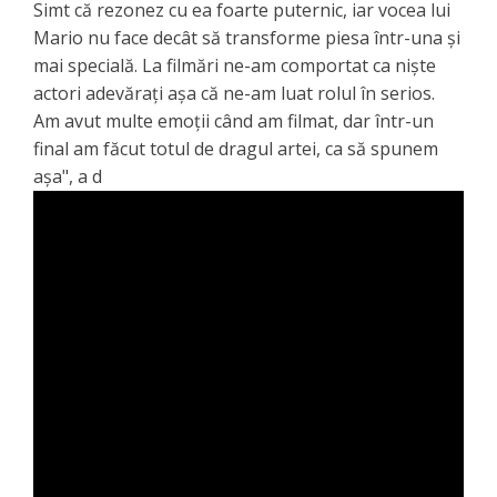
Simt că rezonez cu ea foarte puternic, iar vocea lui
Mario nu face decât să transforme piesa într-una și
mai specială. La filmări ne-am comportat ca niște
actori adevărați așa că ne-am luat rolul în serios.
Am avut multe emoții când am filmat, dar într-un
final am făcut totul de dragul artei, ca să spunem
așa", a d