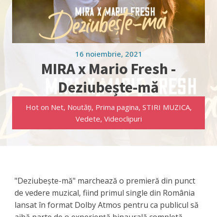
16 noiembrie, 2021
MIRA x Mario Fresh -
Deziubește-mă
Hot on Net
,
Noutăți
,
Prima pagina
,
STIRI MUZICA
,
Vedete
,
Videoclipuri
"Deziubește-mă" marchează o premieră din punct
de vedere muzical, fiind primul single din România
lansat în format Dolby Atmos pentru ca publicul să
aibă parte de o experiență binaurală completă,