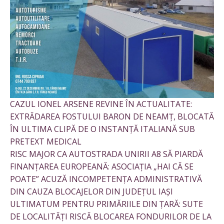
CAZUL IONEL ARSENE REVINE ÎN ACTUALITATE:
EXTRĂDAREA FOSTULUI BARON DE NEAMȚ, BLOCATĂ
ÎN ULTIMA CLIPĂ DE O INSTANȚĂ ITALIANĂ SUB
PRETEXT MEDICAL
RISC MAJOR CA AUTOSTRADA UNIRII A8 SĂ PIARDĂ
FINANȚAREA EUROPEANĂ: ASOCIAȚIA „HAI CĂ SE
POATE” ACUZĂ INCOMPETENȚA ADMINISTRATIVĂ
DIN CAUZA BLOCAJELOR DIN JUDEȚUL IAȘI
ULTIMATUM PENTRU PRIMĂRIILE DIN ȚARĂ: SUTE
DE LOCALITĂȚI RISCĂ BLOCAREA FONDURILOR DE LA