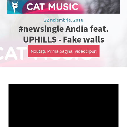
22 noiembrie, 2018
#newsingle Andia feat.
UPHILLS - Fake walls
Noutăți
,
Prima pagina
,
Videoclipuri