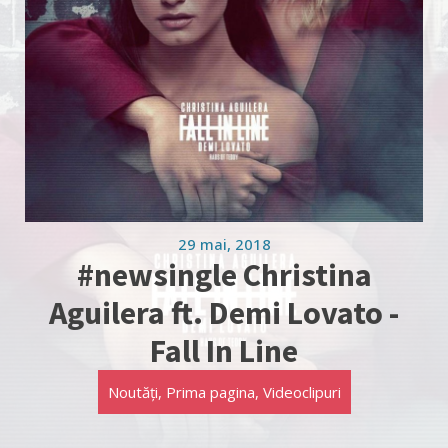
29 mai, 2018
#newsingle Christina
Aguilera ft. Demi Lovato -
Fall In Line
Noutăți
,
Prima pagina
,
Videoclipuri