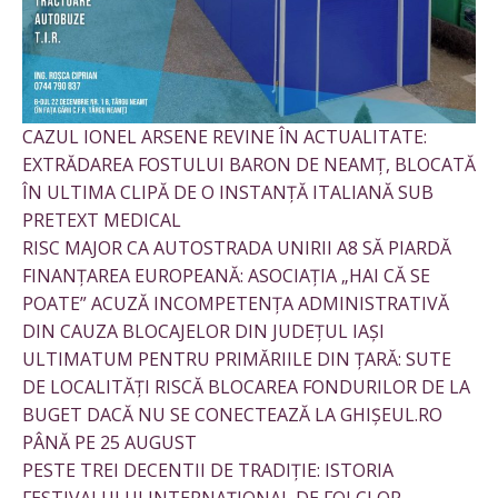
CAZUL IONEL ARSENE REVINE ÎN ACTUALITATE:
EXTRĂDAREA FOSTULUI BARON DE NEAMȚ, BLOCATĂ
ÎN ULTIMA CLIPĂ DE O INSTANȚĂ ITALIANĂ SUB
PRETEXT MEDICAL
RISC MAJOR CA AUTOSTRADA UNIRII A8 SĂ PIARDĂ
FINANȚAREA EUROPEANĂ: ASOCIAȚIA „HAI CĂ SE
POATE” ACUZĂ INCOMPETENȚA ADMINISTRATIVĂ
DIN CAUZA BLOCAJELOR DIN JUDEȚUL IAȘI
ULTIMATUM PENTRU PRIMĂRIILE DIN ȚARĂ: SUTE
DE LOCALITĂȚI RISCĂ BLOCAREA FONDURILOR DE LA
BUGET DACĂ NU SE CONECTEAZĂ LA GHIȘEUL.RO
PÂNĂ PE 25 AUGUST
PESTE TREI DECENTII DE TRADIȚIE: ISTORIA
FESTIVALULUI INTERNAȚIONAL DE FOLCLOR