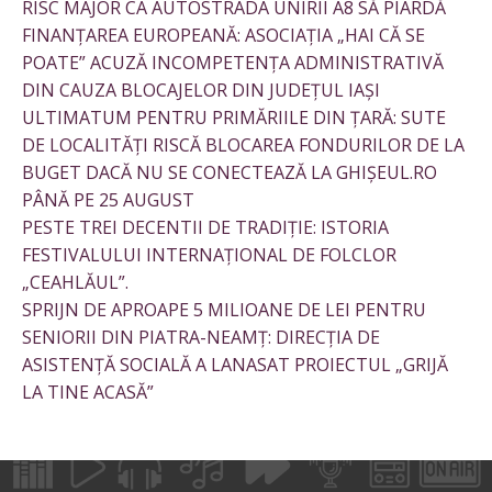
RISC MAJOR CA AUTOSTRADA UNIRII A8 SĂ PIARDĂ
FINANȚAREA EUROPEANĂ: ASOCIAȚIA „HAI CĂ SE
POATE” ACUZĂ INCOMPETENȚA ADMINISTRATIVĂ
DIN CAUZA BLOCAJELOR DIN JUDEȚUL IAȘI
ULTIMATUM PENTRU PRIMĂRIILE DIN ȚARĂ: SUTE
DE LOCALITĂȚI RISCĂ BLOCAREA FONDURILOR DE LA
BUGET DACĂ NU SE CONECTEAZĂ LA GHIȘEUL.RO
PÂNĂ PE 25 AUGUST
PESTE TREI DECENTII DE TRADIȚIE: ISTORIA
FESTIVALULUI INTERNAȚIONAL DE FOLCLOR
„CEAHLĂUL”.
SPRIJN DE APROAPE 5 MILIOANE DE LEI PENTRU
SENIORII DIN PIATRA-NEAMȚ: DIRECȚIA DE
ASISTENȚĂ SOCIALĂ A LANASAT PROIECTUL „GRIJĂ
LA TINE ACASĂ”