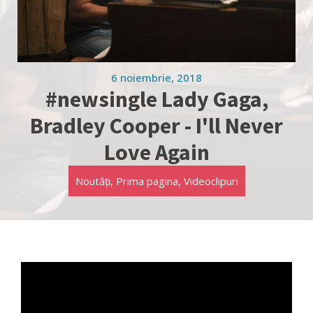
6 noiembrie, 2018
#newsingle Lady Gaga,
Bradley Cooper - I'll Never
Love Again
Noutăți
,
Prima pagina
,
Videoclipuri