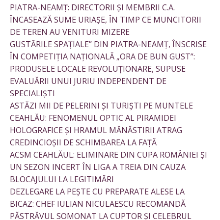
PIATRA-NEAMȚ: DIRECTORII ȘI MEMBRII C.A.
ÎNCASEAZĂ SUME URIAȘE, ÎN TIMP CE MUNCITORII
DE TEREN AU VENITURI MIZERE
GUSTĂRILE SPAȚIALE” DIN PIATRA-NEAMȚ, ÎNSCRISE
ÎN COMPETIȚIA NAȚIONALĂ „ORA DE BUN GUST”:
PRODUSELE LOCALE REVOLUȚIONARE, SUPUSE
EVALUĂRII UNUI JURIU INDEPENDENT DE
SPECIALIȘTI
ASTĂZI MII DE PELERINI ȘI TURIȘTI PE MUNTELE
CEAHLĂU: FENOMENUL OPTIC AL PIRAMIDEI
HOLOGRAFICE ȘI HRAMUL MĂNĂSTIRII ATRAG
CREDINCIOȘII DE SCHIMBAREA LA FAȚĂ
ACSM CEAHLĂUL: ELIMINARE DIN CUPA ROMÂNIEI ȘI
UN SEZON INCERT ÎN LIGA A TREIA DIN CAUZA
BLOCAJULUI LA LEGITIMĂRI
DEZLEGARE LA PEȘTE CU PREPARATE ALESE LA
BICAZ: CHEF IULIAN NICULAESCU RECOMANDĂ
PĂSTRĂVUL SOMONAT LA CUPTOR ȘI CELEBRUL