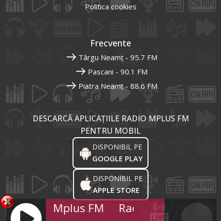
Politica cookies
Frecvente
Târgu Neamț - 95.7 FM
Pascani - 90.1 FM
Piatra Neamț - 88.6 FM
DESCARCĂ APLICAȚIILE RADIO MPLUS FM
PENTRU MOBIL
DISPONIBIL PE
GOOGLE PLAY
DISPONIBIL PE
APPLE STORE
Radio Mplus FM
Radio Mplus FM
R