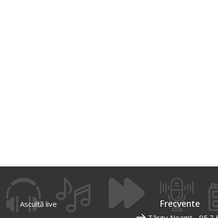
Frecvente
Ascultă live
Târgu Neamț - 95.7