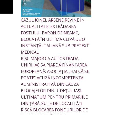
CAZUL IONEL ARSENE REVINE ÎN
ACTUALITATE: EXTRĂDAREA
FOSTULUI BARON DE NEAMȚ,
BLOCATĂ ÎN ULTIMA CLIPĂ DE O
INSTANȚĂ ITALIANĂ SUB PRETEXT
MEDICAL
RISC MAJOR CA AUTOSTRADA
UNIRII A8 SĂ PIARDĂ FINANȚAREA
EUROPEANĂ: ASOCIAȚIA „HAI CĂ SE
POATE” ACUZĂ INCOMPETENȚA
ADMINISTRATIVĂ DIN CAUZA
BLOCAJELOR DIN JUDEȚUL IAȘI
ULTIMATUM PENTRU PRIMĂRIILE
DIN ȚARĂ: SUTE DE LOCALITĂȚI
RISCĂ BLOCAREA FONDURILOR DE