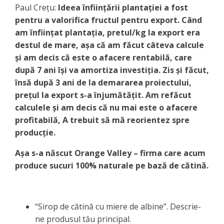
Paul Creţu:
Ideea înfiinţării plantaţiei a fost
pentru a valorifica fructul pentru export. Când
am înfiinţat plantaţia, pretul/kg la export era
destul de mare, aşa că am făcut câteva calcule
şi am decis că este o afacere rentabilă, care
după 7 ani îşi va amortiza investiţia. Zis şi făcut,
însă după 3 ani de la demararea proiectului,
preţul la export s-a înjumătăţit. Am refăcut
calculele şi am decis că nu mai este o afacere
profitabilă, A trebuit să mă reorientez spre
producţie.
Aşa s-a născut Orange Valley – firma care acum
produce sucuri 100% naturale pe bază de cătină.
“Sirop de cătină cu miere de albine”. Descrie-
ne produsul tău principal.