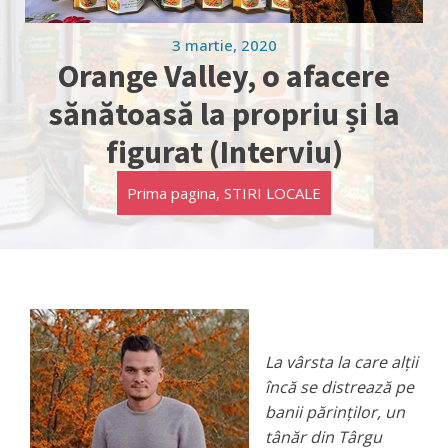
3 martie, 2020
Orange Valley, o afacere
sănătoasă la propriu și la
figurat (Interviu)
Prima pagina
,
STIRI LOCALE
La vârsta la care alții
încă se distrează pe
banii părinților, un
tânăr din Târgu