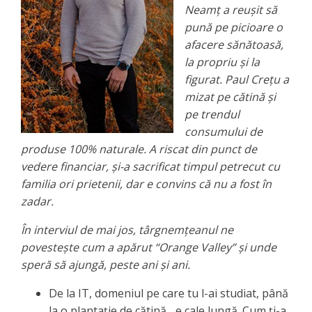
Neamț a reușit să
pună pe picioare o
afacere sănătoasă,
la propriu și la
figurat. Paul Crețu a
mizat pe cătină și
pe trendul
consumului de
produse 100% naturale. A riscat din punct de
vedere financiar, și-a sacrificat timpul petrecut cu
familia ori prietenii, dar e convins că nu a fost în
zadar.
În interviul de mai jos, târgnemțeanul ne
povestește cum a apărut
“Orange Valley” și unde
speră să ajungă, peste ani și ani.
De la IT, domeniul pe care tu l-ai studiat, până
la o plantație de cătină... e cale lungă. Cum ți-a