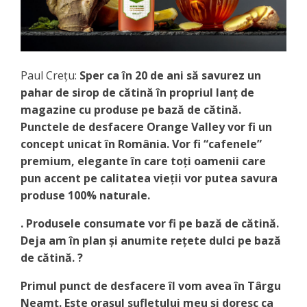
Paul Crețu:
Sper ca în 20 de ani să savurez un
pahar de sirop de cătină în propriul lanț de
magazine cu produse pe bază de cătină.
Punctele de desfacere Orange Valley vor fi un
concept unicat în România. Vor fi “cafenele”
premium, elegante în care toți oamenii care
pun accent pe calitatea vieții vor putea savura
produse 100% naturale.
. Produsele consumate vor fi pe bază de cătină.
Deja am în plan și anumite rețete dulci pe bază
de cătină. ?
Primul punct de desfacere îl vom avea în Târgu
Neamț. Este orașul sufletului meu și doresc ca