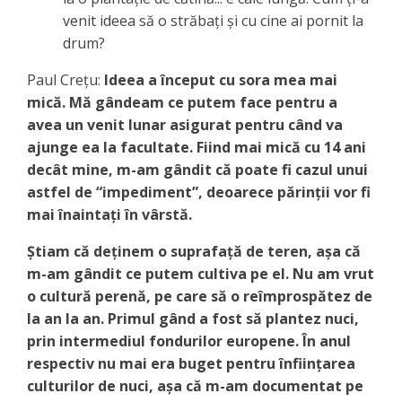
venit ideea să o străbați și cu cine ai pornit la
drum?
Paul Creţu:
Ideea a început cu sora mea mai
mică. Mă gândeam ce putem face pentru a
avea un venit lunar asigurat pentru când va
ajunge ea la facultate. Fiind mai mică cu 14 ani
decât mine, m-am gândit că poate fi cazul unui
astfel de “impediment”, deoarece părinţii vor fi
mai înaintaţi în vârstă.
Ştiam că deţinem o suprafaţă de teren, aşa că
m-am gândit ce putem cultiva pe el. Nu am vrut
o cultură perenă, pe care să o reîmprospătez de
la an la an. Primul gând a fost să plantez nuci,
prin intermediul fondurilor europene. În anul
respectiv nu mai era buget pentru înfiinţarea
culturilor de nuci, aşa că m-am documentat pe