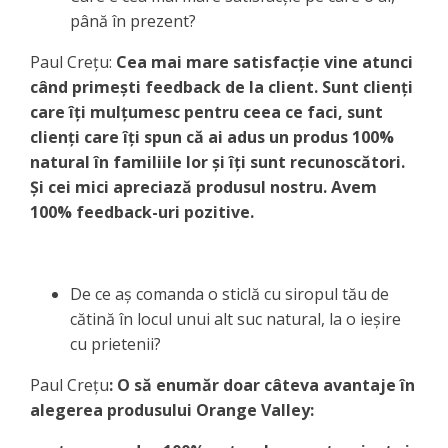
până în prezent?
Paul Crețu:
Cea mai mare satisfacție vine atunci
când primești feedback de la client. Sunt clienți
care îți mulțumesc pentru ceea ce faci, sunt
clienți care îți spun că ai adus un produs 100%
natural în familiile lor și îți sunt recunoscători.
Și cei mici apreciază produsul nostru. Avem
100% feedback-uri pozitive.
De ce aș comanda o sticlă cu siropul tău de
cătină în locul unui alt suc natural, la o ieșire
cu prietenii?
Paul Crețu
: O să enumăr doar câteva avantaje în
alegerea produsului Orange Valley: