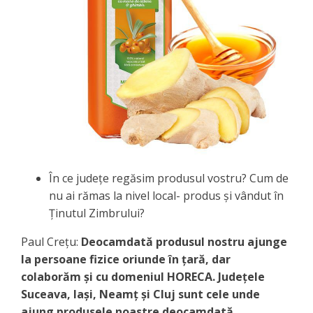
În ce judeţe regăsim produsul vostru? Cum de
nu ai rămas la nivel local- produs și vândut în
Ținutul Zimbrului?
Paul Crețu:
Deocamdată produsul nostru ajunge
la persoane fizice oriunde în țară, dar
colaborăm și cu domeniul HORECA. Județele
Suceava, Iași, Neamț și Cluj sunt cele unde
ajung produsele noastre deocamdată.