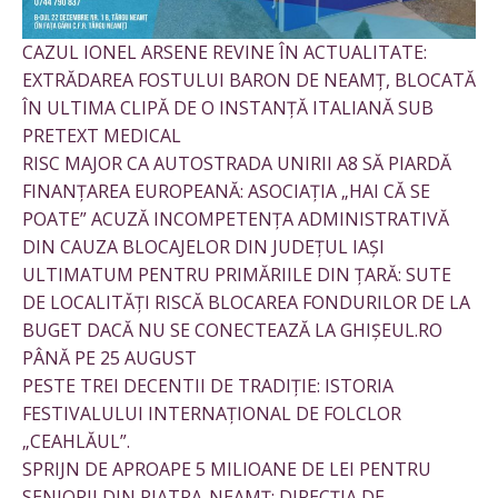
CAZUL IONEL ARSENE REVINE ÎN ACTUALITATE:
EXTRĂDAREA FOSTULUI BARON DE NEAMȚ, BLOCATĂ
ÎN ULTIMA CLIPĂ DE O INSTANȚĂ ITALIANĂ SUB
PRETEXT MEDICAL
RISC MAJOR CA AUTOSTRADA UNIRII A8 SĂ PIARDĂ
FINANȚAREA EUROPEANĂ: ASOCIAȚIA „HAI CĂ SE
POATE” ACUZĂ INCOMPETENȚA ADMINISTRATIVĂ
DIN CAUZA BLOCAJELOR DIN JUDEȚUL IAȘI
ULTIMATUM PENTRU PRIMĂRIILE DIN ȚARĂ: SUTE
DE LOCALITĂȚI RISCĂ BLOCAREA FONDURILOR DE LA
BUGET DACĂ NU SE CONECTEAZĂ LA GHIȘEUL.RO
PÂNĂ PE 25 AUGUST
PESTE TREI DECENTII DE TRADIȚIE: ISTORIA
FESTIVALULUI INTERNAȚIONAL DE FOLCLOR
„CEAHLĂUL”.
SPRIJN DE APROAPE 5 MILIOANE DE LEI PENTRU
SENIORII DIN PIATRA-NEAMȚ: DIRECȚIA DE