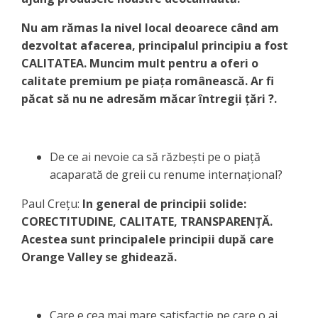
Nu am rămas la nivel local deoarece când am
dezvoltat afacerea, principalul principiu a fost
CALITATEA. Muncim mult pentru a oferi o
calitate premium
pe piața românească. Ar fi
păcat să nu ne adresăm măcar întregii țări
?.
De ce ai nevoie ca să răzbești pe o piață
acaparată de greii cu renume internațional?
Paul Crețu:
In general de principii solide:
CORECTITUDINE, CALITATE, TRANSPARENȚĂ.
Acestea sunt principalele principii după care
Orange Valley se ghidează.
Care e cea mai mare satisfacție pe care o ai,