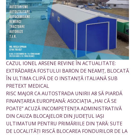
CAZUL IONEL ARSENE REVINE ÎN ACTUALITATE:
EXTRĂDAREA FOSTULUI BARON DE NEAMȚ, BLOCATĂ
ÎN ULTIMA CLIPĂ DE O INSTANȚĂ ITALIANĂ SUB
PRETEXT MEDICAL
RISC MAJOR CA AUTOSTRADA UNIRII A8 SĂ PIARDĂ
FINANȚAREA EUROPEANĂ: ASOCIAȚIA „HAI CĂ SE
POATE” ACUZĂ INCOMPETENȚA ADMINISTRATIVĂ
DIN CAUZA BLOCAJELOR DIN JUDEȚUL IAȘI
ULTIMATUM PENTRU PRIMĂRIILE DIN ȚARĂ: SUTE
DE LOCALITĂȚI RISCĂ BLOCAREA FONDURILOR DE LA