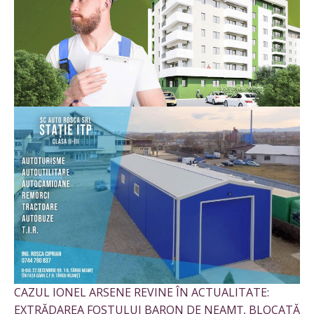
CAZUL IONEL ARSENE REVINE ÎN ACTUALITATE:
EXTRĂDAREA FOSTULUI BARON DE NEAMȚ, BLOCATĂ