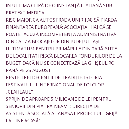
ÎN ULTIMA CLIPĂ DE O INSTANȚĂ ITALIANĂ SUB
PRETEXT MEDICAL
RISC MAJOR CA AUTOSTRADA UNIRII A8 SĂ PIARDĂ
FINANȚAREA EUROPEANĂ: ASOCIAȚIA „HAI CĂ SE
POATE” ACUZĂ INCOMPETENȚA ADMINISTRATIVĂ
DIN CAUZA BLOCAJELOR DIN JUDEȚUL IAȘI
ULTIMATUM PENTRU PRIMĂRIILE DIN ȚARĂ: SUTE
DE LOCALITĂȚI RISCĂ BLOCAREA FONDURILOR DE LA
BUGET DACĂ NU SE CONECTEAZĂ LA GHIȘEUL.RO
PÂNĂ PE 25 AUGUST
PESTE TREI DECENTII DE TRADIȚIE: ISTORIA
FESTIVALULUI INTERNAȚIONAL DE FOLCLOR
„CEAHLĂUL”.
SPRIJN DE APROAPE 5 MILIOANE DE LEI PENTRU
SENIORII DIN PIATRA-NEAMȚ: DIRECȚIA DE
ASISTENȚĂ SOCIALĂ A LANASAT PROIECTUL „GRIJĂ
LA TINE ACASĂ”