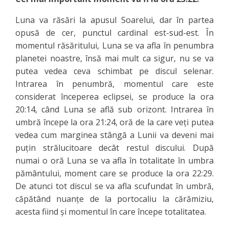
Luna va răsări la apusul Soarelui, dar în partea
opusă de cer, punctul cardinal est-sud-est. În
momentul răsăritului, Luna se va afla în penumbra
planetei noastre, însă mai mult ca sigur, nu se va
putea vedea ceva schimbat pe discul selenar.
Intrarea în penumbră, momentul care este
considerat începerea eclipsei, se produce la ora
20:14, când Luna se află sub orizont.
Intrarea în
umbră începe la ora 21:24, oră de la care veți putea
vedea cum marginea stângă a Lunii va deveni mai
puțin strălucitoare decât restul discului.
După
numai o oră Luna se va afla în totalitate în umbra
pământului, moment care se produce la ora 22:29.
De atunci tot discul se va afla scufundat în umbră,
căpătând nuanțe de la portocaliu la cărămiziu,
acesta fiind și momentul în care începe totalitatea.