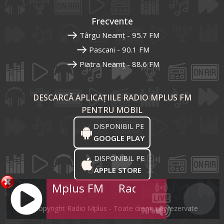
Frecvente
Târgu Neamț - 95.7 FM
Pascani - 90.1 FM
Piatra Neamț - 88.6 FM
DESCARCĂ APLICAȚIILE RADIO MPLUS FM
PENTRU MOBIL
DISPONIBIL PE
GOOGLE PLAY
DISPONIBIL PE
APPLE STORE
Radio Mplus FM
Radio Mplus FM
R
© Copyright Radio Mplus - Toate drepturile rezervate
90%