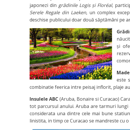
japonezi din
grădinile Logis și Floréal
, partic
Serele Regale din Laeken
, un complex excepț
deschise publicului doar două săptămâni pe an,
Grăd
năucit
şi of
rezerv
comori
Made
este s
combinatie feerica intre peisaj inflorit, plaje a
Insulele ABC
(Aruba, Bonaire si Curacao) Cara
tot parcursul anului. Aruba are tarmuri lungi c
considerata una dintre cele mai bune statiuni
linistita, in timp ce Curacao se mandreste cu o 