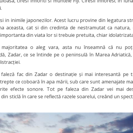
sa, ciresi infloriti si muntele Fiji. Ciresii infloresc in lun
.
 si in inimile japonezilor. Acest lucru provine din legatura s
a aceasta, cat si din credinta de nestramutat ca natura, 
importanta din viata lor si trebuie pretuita, chiar idolatrizata
 majoritatea o aleg vara, asta nu înseamnă că nu poți
dă, Zadar, ce se întinde pe o peninsulă în Marea Adriatică,
stracției.
 faleză fac din Zadar o destinație și mai interesantă pe 
e trepte ce coboară în apa mării, sub care sunt amenajate ma
ferite efecte sonore. Tot pe faleza din Zadar vei mai de
i din sticlă în care se reflectă razele soarelui, creând un spec