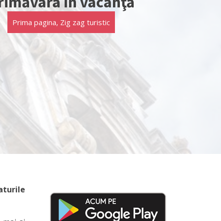
rimăvara în vacanţă
Prima pagina
,
Zig zag turistic
turile