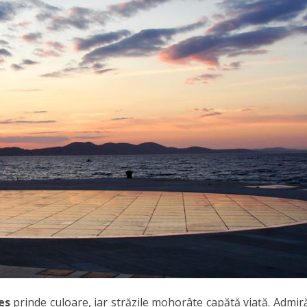
les
prinde culoare, iar străzile mohorâte capătă viață. Admiră