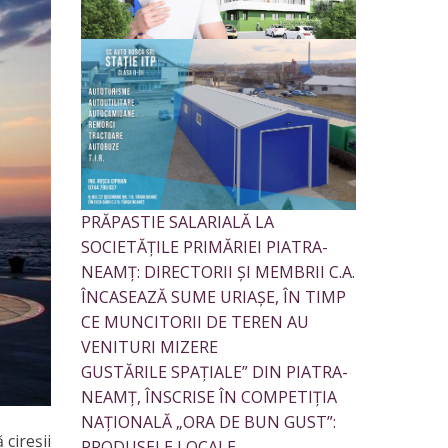
PRĂPASTIE SALARIALĂ LA
SOCIETĂȚILE PRIMĂRIEI PIATRA-
NEAMȚ: DIRECTORII ȘI MEMBRII C.A.
ÎNCASEAZĂ SUME URIAȘE, ÎN TIMP
CE MUNCITORII DE TEREN AU
VENITURI MIZERE
GUSTĂRILE SPAȚIALE” DIN PIATRA-
NEAMȚ, ÎNSCRISE ÎN COMPETIȚIA
NAȚIONALĂ „ORA DE BUN GUST”:
 cireșii
PRODUSELE LOCALE