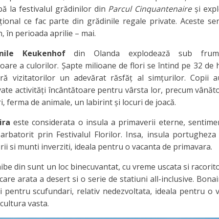
ipă la festivalul grădinilor din
Parcul Cinquantenaire
și exp
ional ce fac parte din grădinile regale private. Aceste se
 în perioada aprilie – mai.
inile Keukenhof
din Olanda explodează sub frum
oare a culorilor. Şapte milioane de flori se întind pe 32 de 
eră vizitatorilor un adevărat răsfăţ al simţurilor. Copii a
ate activități încântătoare pentru vârsta lor, precum vânăt
, ferma de animale, un labirint și locuri de joacă.
ira
este considerata o insula a primaverii eterne, sentime
arbatorit prin Festivalul Florilor. Insa, insula portugheza
urii si munti inverziti, ideala pentru o vacanta de primavara.
ibe din sunt un loc binecuvantat, cu vreme uscata si racorit
are arata a desert si o serie de statiuni all-inclusive. Bona
 pentru scufundari, relativ nedezvoltata, ideala pentru o 
cultura vasta.