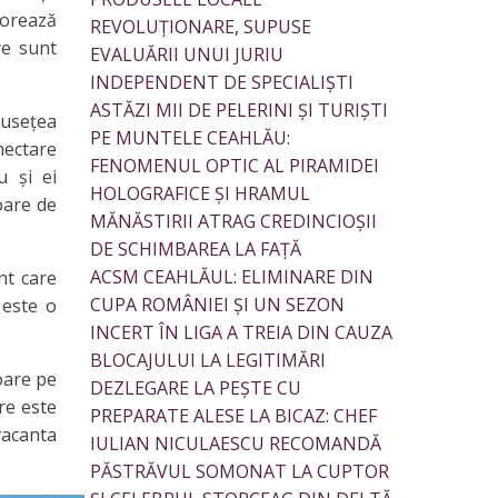
lorează
REVOLUȚIONARE, SUPUSE
re sunt
EVALUĂRII UNUI JURIU
INDEPENDENT DE SPECIALIȘTI
ASTĂZI MII DE PELERINI ȘI TURIȘTI
useţea
PE MUNTELE CEAHLĂU:
hectare
FENOMENUL OPTIC AL PIRAMIDEI
u și ei
HOLOGRAFICE ȘI HRAMUL
oare de
MĂNĂSTIRII ATRAG CREDINCIOȘII
DE SCHIMBAREA LA FAȚĂ
ACSM CEAHLĂUL: ELIMINARE DIN
nt care
CUPA ROMÂNIEI ȘI UN SEZON
 este o
INCERT ÎN LIGA A TREIA DIN CAUZA
BLOCAJULUI LA LEGITIMĂRI
oare pe
DEZLEGARE LA PEȘTE CU
ire este
PREPARATE ALESE LA BICAZ: CHEF
vacanta
IULIAN NICULAESCU RECOMANDĂ
PĂSTRĂVUL SOMONAT LA CUPTOR