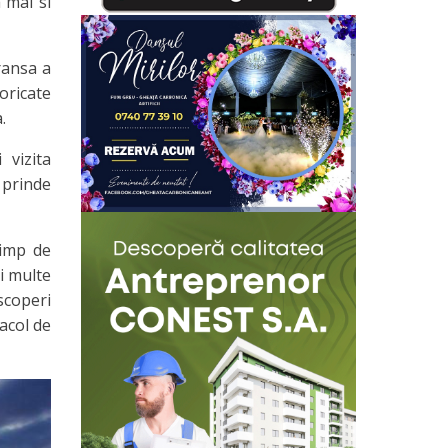
a mai si
transa a
oricate
.
 vizita
 prinde
timp de
i multe
scoperi
tacol de