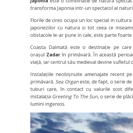
Japonia
este o combinatie de natura spectaculoa
transforma Japonia intr-un spectacol al naturii
Florile de cires ocupa un loc special in cultura
japonezilor cu natura si tot ceea ce inseamn
obstacole le-ar pune in cale, este parte foarte 
Coasta Dalmată este o destinație pe care
orașul
Zadar
în primăvară. În această perioa
viață, iar centrul său medieval devine sufletul di
Instalațiile neobișnuite amenajate recent pe
primăvară.
Sea Organ
este, de fapt, o serie d
tuburi care, în contact cu valurile scot di
instalația
Greeting To The Sun
, o serie de plăc
lumini ingenios.